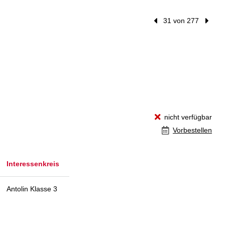
Vorheriger Treffer
31 von 277
Nächst
nicht verfügbar
Vorbestellen
Interessenkreis
Antolin Klasse 3