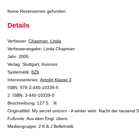
Keine Rezensionen gefunden.
Details
Verfasser:
Suche nach diesem Verfasser
Chapman, Linda
Verfasserangabe:
Linda Chapman
Jahr:
2005
Verlag:
Stuttgart, Kosmos
opens in new tab
Diesen Link in neuem Tab öffnen
Systematik:
Suche nach dieser Systematik
8Zb
Interessenkreis:
Suche nach diesem Interessenskreis
Antolin Klasse 3
ISBN:
978-3-440-10339-5
2. ISBN:
3-440-10339-0
Beschreibung:
127 S. : Ill.
Suche nach dieser Beteiligten Person
Originaltitel:
My secret unicorn - A winter wish: Nacht der tausend 
Fußnote:
Aus dem Engl. übers.
Mediengruppe:
2 K & J Belletristik