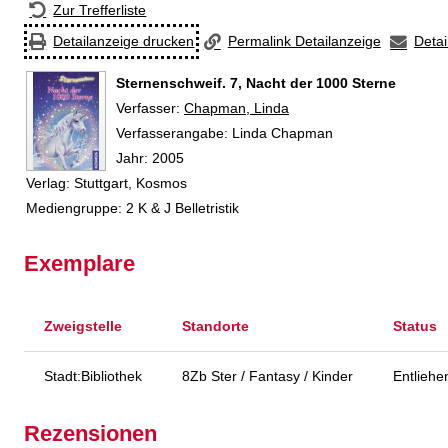
Zur Trefferliste
Detailanzeige drucken
Permalink Detailanzeige
Detai
Sternenschweif. 7, Nacht der 1000 Sterne
Verfasser:
Suche nach diesem Verfasser
Chapman, Linda
Verfasserangabe:
Linda Chapman
Jahr:
2005
Verlag:
Stuttgart, Kosmos
Mediengruppe:
2 K & J Belletristik
Exemplare
Zweigstelle
Standorte
Status
Stadt:Bibliothek
8Zb Ster / Fantasy / Kinder
Entliehe
Rezensionen