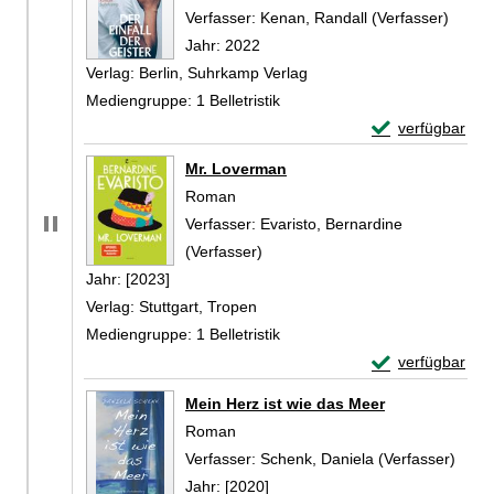
Verfasser:
Kenan, Randall (Verfasser)
Suche
Jahr:
2022
Verlag:
Berlin, Suhrkamp Verlag
Mediengruppe:
1 Belletristik
Exemplar-Details
verfügbar
Zum Download von 
Mr. Loverman
Roman
Verfasser:
Evaristo, Bernardine
(Verfasser)
Suche nach diesem Verfasser
Jahr:
[2023]
Verlag:
Stuttgart, Tropen
Mediengruppe:
1 Belletristik
Exemplar-Detail
verfügbar
Zum Download von 
Mein Herz ist wie das Meer
Roman
Verfasser:
Schenk, Daniela (Verfasser)
Suche
Jahr:
[2020]