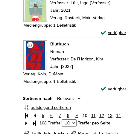
Verfasser:
Lütt, Inge (Verfasser)
Suche nach 
Jahr:
2021
Verlag:
Rostock, Main Verlag
Mediengruppe:
1 Belletristik
Exemplar-Details
verfügbar
Zum Download von 
Blutbuch
Roman
Verfasser:
De l'Horizon, Kim
Suche nach die
Jahr:
[2022]
Verlag:
Köln, DuMont
Mediengruppe:
1 Belletristik
Exemplar-Detail
verfügbar
Zum Download von 
Zu den Suchfiltern springen
Sortieren nach
aufsteigend sortieren
5
6
7
8
9
10
11
12
13
14
Letzte Seite
168 Treffer
Treffer pro Seite
Trefferliste drucken
Permalink Trefferliste