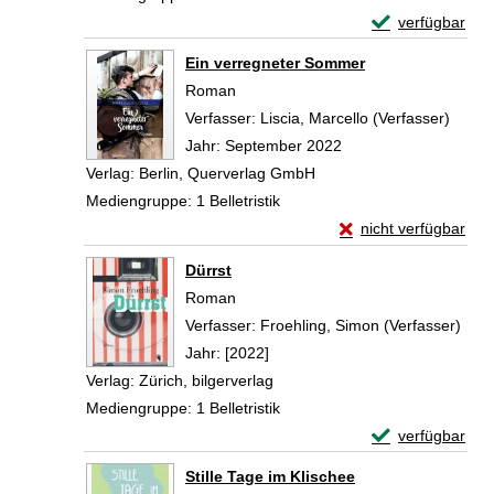
Exemplar-Detail
verfügbar
Zum Download von 
Ein verregneter Sommer
Roman
Verfasser:
Liscia, Marcello (Verfasser)
Suche
Jahr:
September 2022
Verlag:
Berlin, Querverlag GmbH
Mediengruppe:
1 Belletristik
Exemplar-Details vo
nicht verfügbar
Zum Download von exte
Dürrst
Roman
Verfasser:
Froehling, Simon (Verfasser)
Such
Jahr:
[2022]
Verlag:
Zürich, bilgerverlag
Mediengruppe:
1 Belletristik
Exemplar-Detail
verfügbar
Zum Download von 
Stille Tage im Klischee