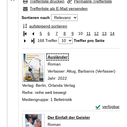
Trefferliste drucken
Permalink Trefferliste
Trefferliste als E-Mail versenden
Sortieren nach
aufsteigend sortieren
5
6
7
8
9
10
11
12
13
14
Letzte Seite
168 Treffer
Treffer pro Seite
Zu den Suchfiltern springen
Suchergebnis
Ausländer
Roman
Verfasser:
Altug, Barbaros (Verfasser)
Suche
Jahr:
2022
Verlag:
Berlin, Orlanda Verlag
Reihe:
reihe welt bewegt
Mediengruppe:
1 Belletristik
Exemplar-Detail
verfügbar
Zum Download von 
Der Einfall der Geister
Roman