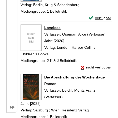
Verlag:
Berlin, Krug & Schadenberg
Mediengruppe:
1 Belletristik
Exemplar-Detail
verfügbar
Zum Download von 
Loveless
Verfasser:
Oseman, Alice (Verfasser)
Suche 
Jahr:
[2020]
Verlag:
London, Harper Collins
Children's Books
Mediengruppe:
2 K & J Belletristik
Exemplar-Details vo
nicht verfügbar
Zum Download von exte
Die Abschaffung der Wochentage
Roman
Verfasser:
Beichl, Moritz Franz
(Verfasser)
Suche nach diesem Verfasser
Jahr:
[2022]
Verlag:
Salzburg ; Wien, Residenz Verlag
Mediengruppe:
1 Belletristik