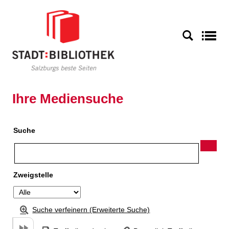
Zu den Suchfiltern springen
Zur Trefferliste springen
S
Ihre Mediensuche
Suche
Zweigstelle
Suche verfeinern (Erweiterte Suche)