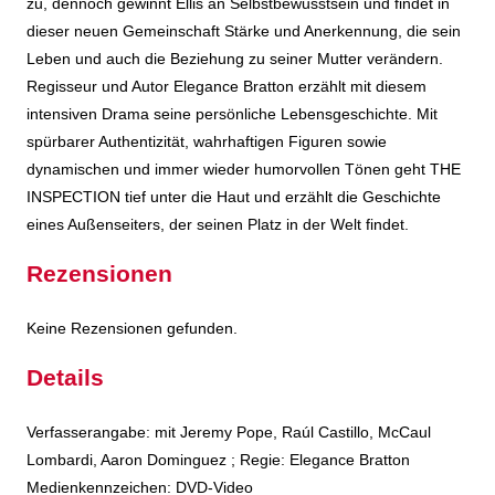
zu, dennoch gewinnt Ellis an Selbstbewusstsein und findet in
dieser neuen Gemeinschaft Stärke und Anerkennung, die sein
Leben und auch die Beziehung zu seiner Mutter verändern.
Regisseur und Autor Elegance Bratton erzählt mit diesem
intensiven Drama seine persönliche Lebensgeschichte. Mit
spürbarer Authentizität, wahrhaftigen Figuren sowie
dynamischen und immer wieder humorvollen Tönen geht THE
INSPECTION tief unter die Haut und erzählt die Geschichte
eines Außenseiters, der seinen Platz in der Welt findet.
Rezensionen
Keine Rezensionen gefunden.
Details
Suche nach diesem Verfasser
Verfasserangabe:
mit Jeremy Pope, Raúl Castillo, McCaul
Lombardi, Aaron Dominguez ; Regie: Elegance Bratton
Medienkennzeichen:
DVD-Video