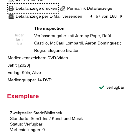
Detailanzeige drucken
Permalink Detailanzeige
Detailanzeige per E-Mail versenden
Vorheriger Treffer
67 von 168
Nächst
The inspection
Suche nach diesem Verfasser
Verfasserangabe:
mit Jeremy Pope, Raúl
Castillo, McCaul Lombardi, Aaron Dominguez ;
Regie: Elegance Bratton
Medienkennzeichen:
DVD-Video
Jahr:
[2023]
Verlag:
Köln, Alive
Mediengruppe:
14 DVD
verfügbar
Exemplare
Zweigstelle:
Stadt:Bibliothek
Standorte:
Sem1 Ins / Kunst und Musik
Status:
Verfügbar
Vorbestellungen:
0