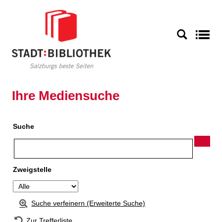
Zur Detailanzeige springen
S
Ihre Mediensuche
Suche
Zweigstelle
Suche verfeinern (Erweiterte Suche)
Zur Trefferliste