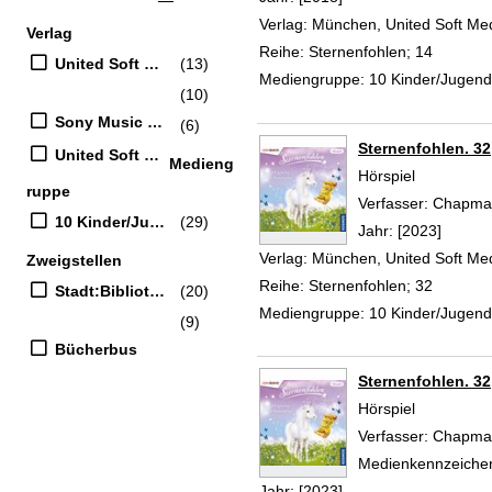
Verlag:
München, United Soft Me
Verlag
Reihe:
Sternenfohlen; 14
United Soft Media Verlag GmbH
(13)
Mediengruppe:
10 Kinder/Jugen
(10)
Sony Music Entertainment
(6)
Sternenfohlen. 3
United Soft Media
Medieng
Hörspiel
ruppe
Verfasser:
Chapman
10 Kinder/Jugend-CD
(29)
Jahr:
[2023]
Verlag:
München, United Soft Me
Zweigstellen
Reihe:
Sternenfohlen; 32
Stadt:Bibliothek
(20)
Mediengruppe:
10 Kinder/Jugen
(9)
Bücherbus
Sternenfohlen. 3
Hörspiel
Verfasser:
Chapman
Medienkennzeiche
Jahr:
[2023]