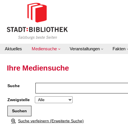
Zu den Suchfiltern springen
Zur Trefferliste springen
Aktuelles
Mediensuche
Veranstaltungen
Fakten
Ihre Mediensuche
Suche
Zweigstelle
Suche verfeinern (Erweiterte Suche)