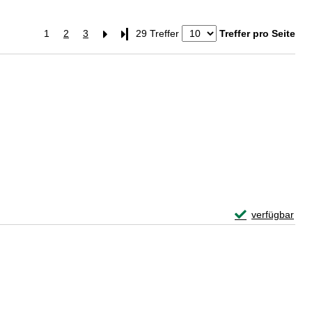
1
2
3
Letzte Seite
29 Treffer
Treffer pro Seite
Exemplar-Details
verfügbar
Zum Download von 