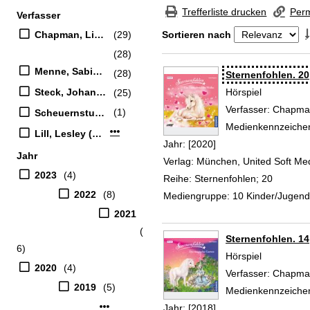
Zur Trefferliste springen
Trefferliste drucken
Perm
Verfasser
Suchfilter
Chapman, Linda (Verfasser)
(29)
Sortieren nach
(28)
Zu den Suchfiltern springen
Menne, Sabine (Erzähler)
(28)
Suchergebnis
Sternenfohlen. 20
Steck, Johannes (Erzähler)
Hörspiel
(25)
Verfasser:
Chapman
(1)
Scheuernstuhl, Manuel (Erzähler)
Medienkennzeiche
Mehr Verfasser-Filter anzeigen
Lill, Lesley (Erzähler)
Jahr:
[2020]
Jahr
Verlag:
München, United Soft Me
2023
(4)
Reihe:
Sternenfohlen; 20
2022
(8)
Mediengruppe:
10 Kinder/Jugen
2021
(
Sternenfohlen. 14
6)
Hörspiel
2020
(4)
Verfasser:
Chapman
2019
(5)
Medienkennzeiche
Mehr Jahr-Filter anzeigen
Jahr:
[2018]