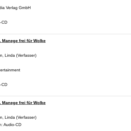
dia Verlag GmbH
d-CD
. Manege frei für Wolke
, Linda (Verfasser)
Suche nach diesem Verfasser
ertainment
d-CD
. Manege frei für Wolke
, Linda (Verfasser)
Suche nach diesem Verfasser
n:
Audio-CD