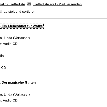
alink Trefferliste
Trefferliste als E-Mail versenden
aufsteigend sortieren
, Ein Liebesbrief für Wolke
, Linda (Verfasser)
Suche nach diesem Verfasser
n:
Audio-CD
dia
d-CD
, Der magische Garten
, Linda (Verfasser)
Suche nach diesem Verfasser
n:
Audio-CD