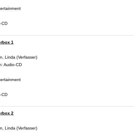
ertainment
d-CD
örbox 1
, Linda (Verfasser)
Suche nach diesem Verfasser
n:
Audio-CD
ertainment
d-CD
örbox 2
, Linda (Verfasser)
Suche nach diesem Verfasser