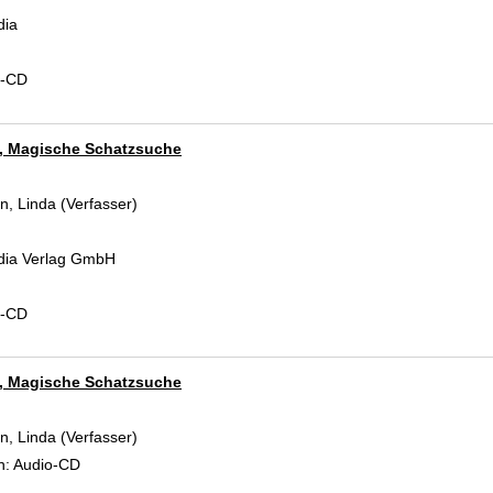
dia
d-CD
2, Magische Schatzsuche
, Linda (Verfasser)
Suche nach diesem Verfasser
dia Verlag GmbH
d-CD
2, Magische Schatzsuche
, Linda (Verfasser)
Suche nach diesem Verfasser
n:
Audio-CD