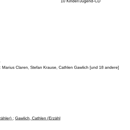
10 Kinder/Jugend-CD
)
: Marius Claren, Stefan Krause, Cathlen Gawlich [und 18 andere]
zähler)
;
Gawlich, Cathlen (Erzähl