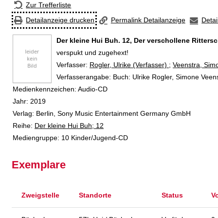
Zur Trefferliste
Detailanzeige drucken
Permalink Detailanzeige
Detai
Der kleine Hui Buh. 12, Der verschollene Ritters
verspukt und zugehext!
Verfasser:
Suche nach diesem Verfasser
Rogler, Ulrike (Verfasser)
;
Veenstra, Simo
Verfasserangabe:
Buch: Ulrike Rogler, Simone Veens
Medienkennzeichen:
Audio-CD
Jahr:
2019
Verlag:
Berlin, Sony Music Entertainment Germany GmbH
Reihe:
Der kleine Hui Buh; 12
Mediengruppe:
10 Kinder/Jugend-CD
Exemplare
Zweigstelle
Standorte
Status
V