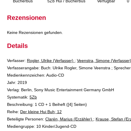
Bücherbus
5Zb Hui / Bücherbus
Verfügbar
0
Rezensionen
Keine Rezensionen gefunden.
Details
Verfasser:
Suche nach diesem Verfasser
Rogler, Ulrike (Verfasser)
;
Veenstra, Simone (Verfasser
Verfasserangabe:
Buch: Ulrike Rogler, Simone Veenstra ; Sprecher
Medienkennzeichen:
Audio-CD
Jahr:
2019
Verlag:
Berlin, Sony Music Entertainment Germany GmbH
opens in new tab
Diesen Link in neuem Tab öffnen
Systematik:
Suche nach dieser Systematik
5Zb
Suche nach diesem Interessenskreis
Beschreibung:
1 CD + 1 Beiheft ([4] Seiten)
Reihe:
Der kleine Hui Buh; 12
Beteiligte Personen:
Suche nach dieser Beteiligten Person
Clarén, Marius (Erzähler)
;
Krause, Stefan (Er
Mediengruppe:
10 Kinder/Jugend-CD