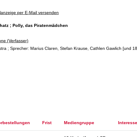
lanzeige per E-Mail versenden
chatz ; Polly, das Piratenmädchen
ne (Verfasser)
tra ; Sprecher: Marius Claren, Stefan Krause, Cathlen Gawlich [und 1
orbestellungen
Frist
Mediengruppe
Interess