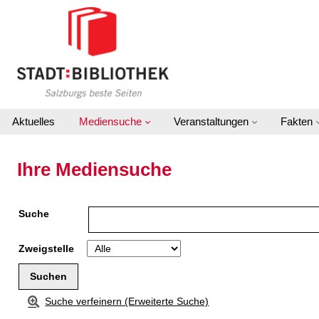
Zu den Suchfiltern springen
Zur Trefferliste springen
Aktuelles
Mediensuche
Veranstaltungen
Fakten
Ihre Mediensuche
Suche
Zweigstelle
Suche verfeinern (Erweiterte Suche)