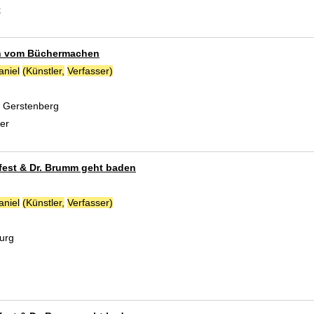
k
h vom Büchermachen
aniel
(Künstler,
Verfasser)
Suche nach diesem Verfasser
, Gerstenberg
er
 fest & Dr. Brumm geht baden
aniel
(Künstler,
Verfasser)
Suche nach diesem Verfasser
urg