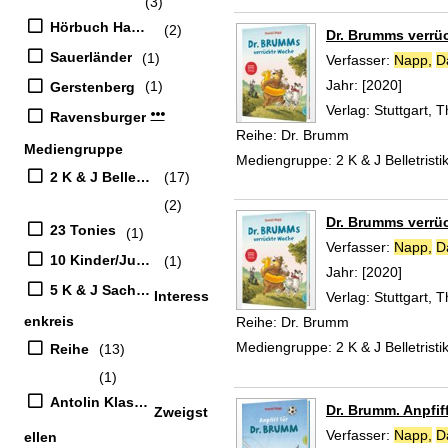
(3)
Hörbuch Hamburg
(2)
Dr. Brumms verrü
Sauerländer
(1)
Verfasser:
Napp,
D
Jahr:
[2020]
(1)
Gerstenberg
Verlag:
Stuttgart,
Mehr Verlag-Filter anzeigen
Ravensburger
Reihe:
Dr. Brumm
Mediengruppe
Mediengruppe:
2 K & J Belletristi
2 K & J Belletristik
(17)
(2)
Dr. Brumms verrü
23 Tonies
(1)
Verfasser:
Napp,
D
10 Kinder/Jugend-CD
(1)
Jahr:
[2020]
5 K & J Sachbücher
Interess
Verlag:
Stuttgart,
enkreis
Reihe:
Dr. Brumm
Mediengruppe:
2 K & J Belletristi
Reihe
(13)
(1)
Antolin Klasse 3
Dr. Brumm. Anpfif
Zweigst
Verfasser:
Napp,
D
ellen