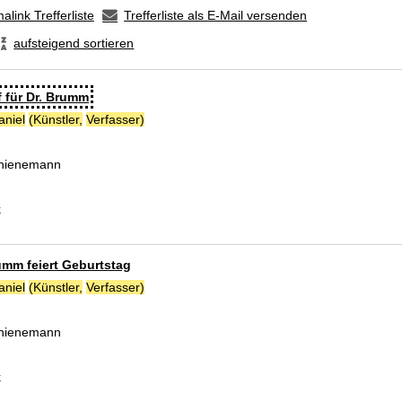
alink Trefferliste
Trefferliste als E-Mail versenden
aufsteigend sortieren
f für Dr. Brumm
aniel
(Künstler,
Verfasser)
Suche nach diesem Verfasser
 Thienemann
k
umm feiert Geburtstag
aniel
(Künstler,
Verfasser)
Suche nach diesem Verfasser
 Thienemann
k