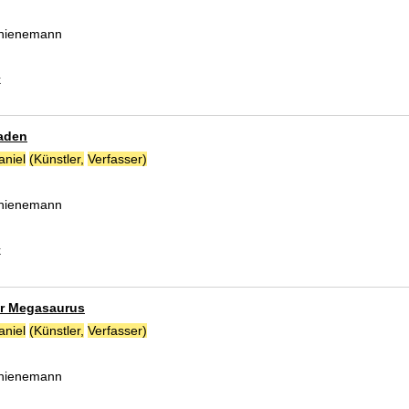
 Thienemann
k
aden
aniel
(Künstler,
Verfasser)
Suche nach diesem Verfasser
 Thienemann
k
er Megasaurus
aniel
(Künstler,
Verfasser)
Suche nach diesem Verfasser
 Thienemann