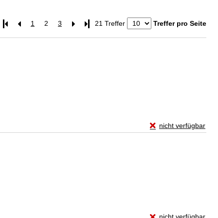
1
2
3
Letzte Seite
21 Treffer
Treffer pro Seite
Exemplar-Details von
nicht verfügbar
Zum Download von exte
Exemplar-Details vo
nicht verfügbar