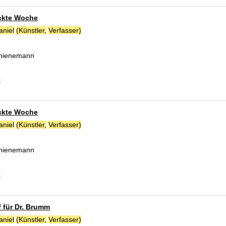
ckte Woche
aniel
(Künstler,
Verfasser)
Suche nach diesem Verfasser
 Thienemann
k
ckte Woche
aniel
(Künstler,
Verfasser)
Suche nach diesem Verfasser
 Thienemann
k
f für Dr. Brumm
aniel
(Künstler,
Verfasser)
Suche nach diesem Verfasser