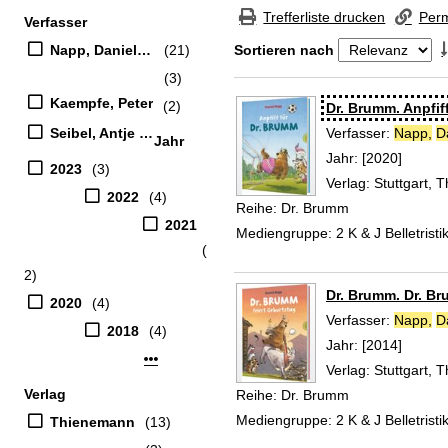
Zur Trefferliste springen
Trefferliste drucken
Perm
Verfasser
Suchfilter
Napp, Daniel (Künstler, Verfasser)
(21)
Sortieren nach
(3)
Zu den Suchfiltern springen
Kaempfe, Peter
(2)
Suchergebnis
Dr. Brumm. Anpfif
Seibel, Antje (Mitwirkender)
Verfasser:
Napp,
D
Jahr
Jahr:
[2020]
2023
(3)
Verlag:
Stuttgart,
2022
(4)
Reihe:
Dr. Brumm
2021
Mediengruppe:
2 K & J Belletristi
(
2)
Dr. Brumm. Dr. Br
2020
(4)
Verfasser:
Napp,
D
2018
(4)
Jahr:
[2014]
Mehr Jahr-Filter anzeigen
Verlag:
Stuttgart,
Verlag
Reihe:
Dr. Brumm
Mediengruppe:
2 K & J Belletristi
Thienemann
(13)