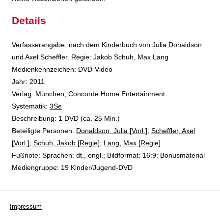
Details
Suche nach diesem Verfasser
Verfasserangabe:
nach dem Kinderbuch von Julia Donaldson
und Axel Scheffler. Regie: Jakob Schuh, Max Lang
Medienkennzeichen:
DVD-Video
Jahr:
2011
Verlag:
München, Concorde Home Entertainment
opens in new tab
Diesen Link in neuem Tab öffnen
Systematik:
Suche nach dieser Systematik
3Se
Suche nach diesem Interessenskreis
Beschreibung:
1 DVD (ca. 25 Min.)
Beteiligte Personen:
Suche nach dieser Beteiligten Person
Donaldson, Julia [Vorl.]
;
Scheffler, Axel
[Vorl.]
;
Schuh, Jakob [Regie]
;
Lang, Max [Regie]
Fußnote:
Sprachen: dt., engl.; Bildformat: 16:9; Bonusmaterial
Mediengruppe:
19 Kinder/Jugend-DVD
Impressum