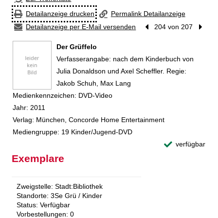
Detailanzeige drucken
Permalink Detailanzeige
Detailanzeige per E-Mail versenden
Vorheriger Treffer
204 von 207
Nächst
Der Grüffelo
Suche nach diesem Verfasser
Verfasserangabe:
nach dem Kinderbuch von
Julia Donaldson und Axel Scheffler. Regie:
Jakob Schuh, Max Lang
Medienkennzeichen:
DVD-Video
Jahr:
2011
Verlag:
München, Concorde Home Entertainment
Mediengruppe:
19 Kinder/Jugend-DVD
verfügbar
Exemplare
Zweigstelle:
Stadt:Bibliothek
Standorte:
3Se Grü / Kinder
Status:
Verfügbar
Vorbestellungen:
0