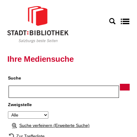
Zur Detailanzeige springen
S
Ihre Mediensuche
Suche
Zweigstelle
Suche verfeinern (Erweiterte Suche)
Zur Trefferliste