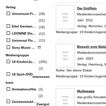
Verlag
Der Grüffelo
Universum Film
(28)
Suche nach diesem
Medienkennzeiche
Jahr:
2011
(21)
Verlag:
München, C
Edel Germany GmbH
(16)
Mediengruppe:
19 Kinder/Jugen
LEONINE Distribution GmbH
(12)
(11)
Universal Pictures Germany
Besuch vom Südp
Mehr Verlag-Filter anzeigen
Sony Music Entertainment
Suche nach diesem
Medienkennzeiche
Mediengruppe
Jahr:
2003
19 Kinder/Jugend-DVD
(205)
Verlag:
Hamburg, 
(1)
Reihe:
Der kleine Eisbär
18 Sach-DVD
Mediengruppe:
19 Kinder/Jugen
Interessen
kreis
Animationsfilm
(2)
Mullewapp
(2)
das große Kinoabe
Zeichentrickfilm
Suche nach diesem
Medienkennzeiche
Zweigst