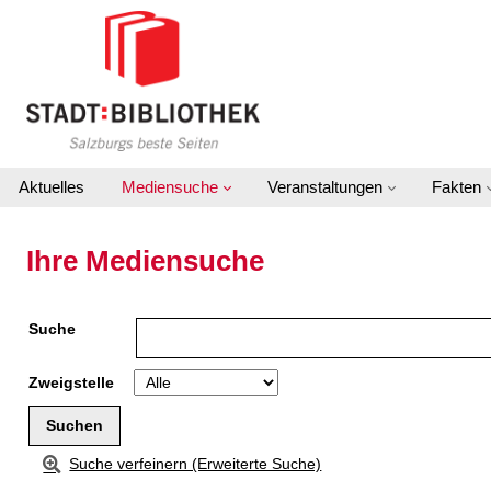
Zu den Suchfiltern springen
Zur Trefferliste springen
Aktuelles
Mediensuche
Veranstaltungen
Fakten
Ihre Mediensuche
Suche
Zweigstelle
Suche verfeinern (Erweiterte Suche)