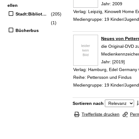
Jahr:
2009
ellen
Verlag:
Leipzig, Kinowelt Home E
Stadt:Bibliothek
(205)
Mediengruppe:
19 Kinder/Jugen
(1)
Bücherbus
Neues von Petter
die Original-DVD z
Suche nach diesem
Medienkennzeiche
Jahr:
[2019]
Verlag:
Hamburg, Edel Germany
Reihe:
Pettersson und Findus
Mediengruppe:
19 Kinder/Jugen
Zu den Suchfiltern springen
Sortieren nach
Trefferliste drucken
Perm