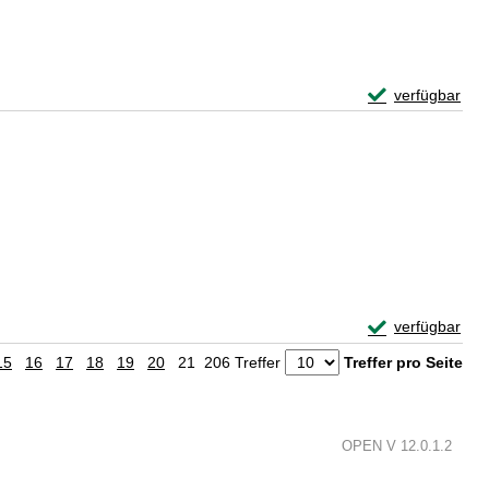
Exemplar-Detail
verfügbar
Zum Download von 
Exemplar-Detail
verfügbar
Zum Download von 
15
16
17
18
19
20
21
206 Treffer
Treffer pro Seite
OPEN V 12.0.1.2