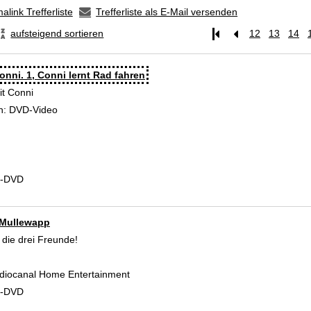
alink Trefferliste
Trefferliste als E-Mail versenden
aufsteigend sortieren
12
13
14
nni. 1, Conni lernt Rad fahren
it Conni
 Verfasser
n:
DVD-Video
d-DVD
 Mullewapp
r die drei Freunde!
 Verfasser
tudiocanal Home Entertainment
d-DVD