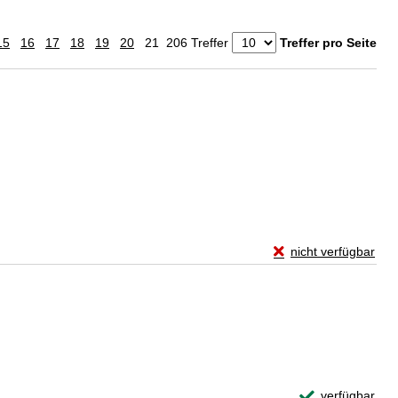
15
16
17
18
19
20
21
206 Treffer
Treffer pro Seite
Exemplar-Details von
nicht verfügbar
Zum Download von exte
Exemplar-Detail
verfügbar