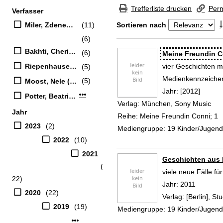
Zur Trefferliste springen
Trefferliste drucken
Perm
Verfasser
Suchfilter
Miler, Zdenek (Regisseur)
(11)
Sortieren nach
(6)
Zu den Suchfiltern springen
Bakhti, Cherifa (Regissseur)
(6)
Suchergebnis
Meine Freundin Co
Riepenhausen, Dieter (Regisseur)
vier Geschichten m
(5)
Suche nach diesem
Medienkennzeiche
(5)
Moost, Nele (Verfasser)
Jahr:
[2012]
Mehr Verfasser-Filter anzeigen
Potter, Beatrix (Begründer)
Verlag:
München, Sony Music
Jahr
Reihe:
Meine Freundin Conni; 1
2023
(2)
Mediengruppe:
19 Kinder/Jugen
2022
(10)
2021
Geschichten aus
(
viele neue Fälle fü
22)
Suche nach diesem
Jahr:
2011
2020
(22)
Verlag:
[Berlin], S
2019
(19)
Mediengruppe:
19 Kinder/Jugen
Mehr Jahr-Filter anzeigen