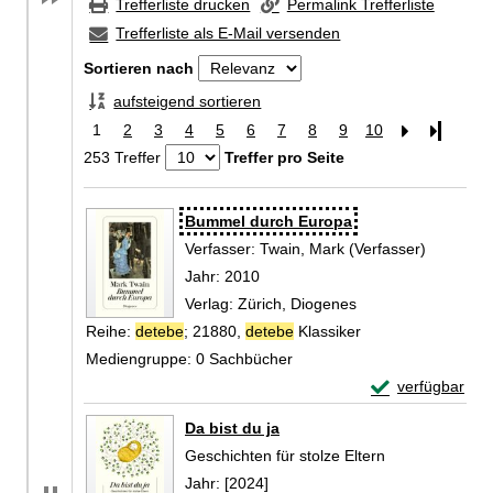
Trefferliste drucken
Permalink Trefferliste
Trefferliste als E-Mail versenden
Sortieren nach
aufsteigend sortieren
1
2
3
4
5
6
7
8
9
10
Letzte Se
253 Treffer
Treffer pro Seite
Zu den Suchfiltern springen
Suchergebnis
Bummel durch Europa
Verfasser:
Twain, Mark (Verfasser)
Suche na
Jahr:
2010
Verlag:
Zürich, Diogenes
Reihe:
detebe
; 21880,
detebe
Klassiker
Mediengruppe:
0 Sachbücher
Exemplar-Detai
verfügbar
Zum Download von 
Da bist du ja
Geschichten für stolze Eltern
Suche nach diesem Verfasser
Jahr:
[2024]