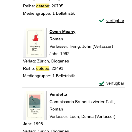
Reihe:
detebe
; 20795
Mediengruppe:
1 Belletristik
Exemplar-Detail
verfügbar
Zum Download von 
Owen Meany
Roman
Verfasser:
Irving, John (Verfasser)
Suche nac
Jahr:
1992
Verlag:
Zürich, Diogenes
Reihe:
detebe
; 22491
Mediengruppe:
1 Belletristik
Exemplar-Detai
verfügbar
Zum Download von 
Vendetta
Commissario Brunettis vierter Fall ;
Roman
Verfasser:
Leon, Donna (Verfasser)
Suche na
Jahr:
1998
Verlag:
Zürich, Diogenes