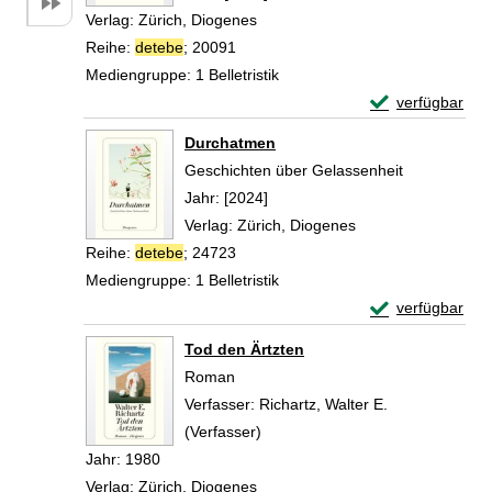
Verlag:
Zürich, Diogenes
Reihe:
detebe
; 20091
Mediengruppe:
1 Belletristik
Exemplar-Detai
verfügbar
Zum Download von 
Durchatmen
Geschichten über Gelassenheit
Suche nach diesem Verfasser
Jahr:
[2024]
Verlag:
Zürich, Diogenes
Reihe:
detebe
; 24723
Mediengruppe:
1 Belletristik
Exemplar-Detai
verfügbar
Zum Download von 
Tod den Ärtzten
Roman
Verfasser:
Richartz, Walter E.
(Verfasser)
Suche nach diesem Verfasser
Jahr:
1980
Verlag:
Zürich, Diogenes