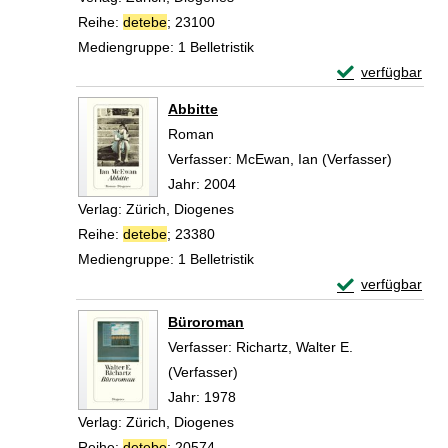
Reihe:
detebe
; 23100
Mediengruppe:
1 Belletristik
Exemplar-Detail
verfügbar
Zum Download von 
Abbitte
Roman
Verfasser:
McEwan, Ian (Verfasser)
Suche na
Jahr:
2004
Verlag:
Zürich, Diogenes
Reihe:
detebe
; 23380
Mediengruppe:
1 Belletristik
Exemplar-Detail
verfügbar
Zum Download von 
Büroroman
Verfasser:
Richartz, Walter E.
(Verfasser)
Suche nach diesem Verfasser
Jahr:
1978
Verlag:
Zürich, Diogenes
Reihe:
detebe
; 20574