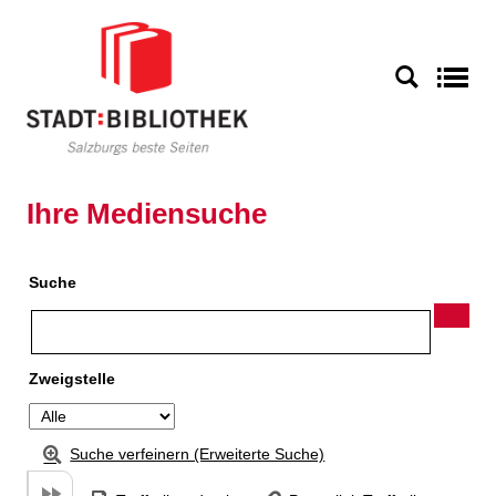
Zu den Suchfiltern springen
Zur Trefferliste springen
S
Ihre Mediensuche
Suche
Zweigstelle
Suche verfeinern (Erweiterte Suche)