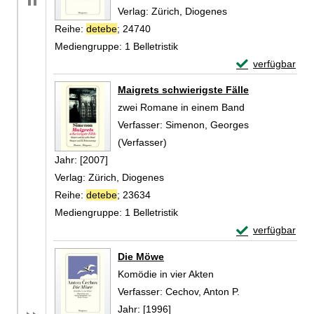
Verlag:
Zürich, Diogenes
Reihe:
detebe
; 24740
Mediengruppe:
1 Belletristik
Exemplar-Detail
verfügbar
Zum Download von 
Maigrets schwierigste Fälle
zwei Romane in einem Band
Verfasser:
Simenon, Georges
(Verfasser)
Suche nach diesem Verfasser
Jahr:
[2007]
Verlag:
Zürich, Diogenes
Reihe:
detebe
; 23634
Mediengruppe:
1 Belletristik
Exemplar-Detail
verfügbar
Zum Download von 
Die Möwe
Komödie in vier Akten
Verfasser:
Cechov, Anton P.
Suche nach dies
Jahr:
[1996]