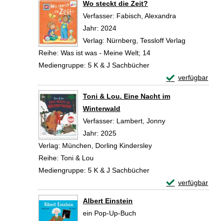
Wo steckt die Zeit?
Verfasser:
Fabisch, Alexandra
Suche nach di
Jahr:
2024
Verlag:
Nürnberg, Tessloff Verlag
Reihe:
Was ist was - Meine Welt; 14
Mediengruppe:
5 K & J Sachbücher
Exemplar-Detail
verfügbar
Zum Download von 
Toni & Lou. Eine Nacht im
Winterwald
Verfasser:
Lambert, Jonny
Suche nach diese
Jahr:
2025
Verlag:
München, Dorling Kindersley
Reihe:
Toni & Lou
Mediengruppe:
5 K & J Sachbücher
Exemplar-Detail
verfügbar
Zum Download von 
Albert Einstein
ein Pop-Up-Buch