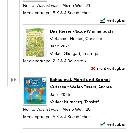
Reihe:
Was ist was - Meine Welt; 21
Mediengruppe:
5 K & J Sachbücher
Exemplar-Detail
verfügbar
Zum Download von 
Das Riesen-Natur-Wimmelbuch
Verfasser:
Henkel, Christine
Suche nach die
Jahr:
2024
Verlag:
Stuttgart, Esslinger
Mediengruppe:
2 K & J Belletristik
Exemplar-Details v
nicht verfügbar
Zum Download von exte
Schau mal, Mond und Sonne!
Verfasser:
Weller-Essers, Andrea
Suche nach
Jahr:
2025
Verlag:
Nürnberg, Tessloff
Reihe:
Was ist was - Meine Welt; 20
Mediengruppe:
5 K & J Sachbücher
Exemplar-Detai
verfügbar
Zum Download von 