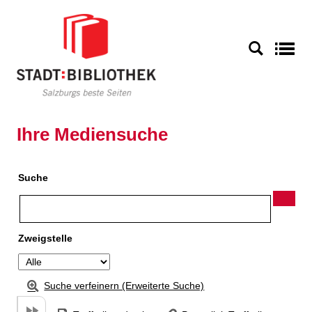
Zu den Suchfiltern springen
Zur Trefferliste springen
S
Ihre Mediensuche
Suche
Zweigstelle
Suche verfeinern (Erweiterte Suche)