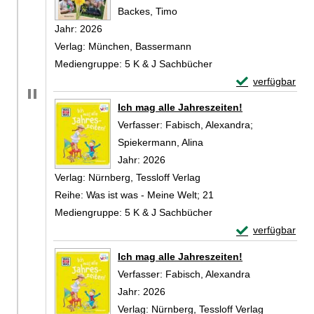
Backes, Timo
Suche nach diesem Verfasser
Jahr:
2026
Verlag:
München, Bassermann
Mediengruppe:
5 K & J Sachbücher
Exemplar-Detail
verfügbar
Zum Download von 
Ich mag alle Jahreszeiten!
Verfasser:
Fabisch, Alexandra
;
Spiekermann, Alina
Suche nach diesem Verf
Jahr:
2026
Verlag:
Nürnberg, Tessloff Verlag
Reihe:
Was ist was - Meine Welt; 21
Mediengruppe:
5 K & J Sachbücher
Exemplar-Detail
verfügbar
Zum Download von 
Ich mag alle Jahreszeiten!
Verfasser:
Fabisch, Alexandra
Suche nach di
Jahr:
2026
Verlag:
Nürnberg, Tessloff Verlag