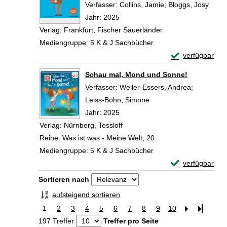
Verfasser:
Collins, Jamie
;
Bloggs, Josy
Suche
Jahr:
2025
Verlag:
Frankfurt, Fischer Sauerländer
Mediengruppe:
5 K & J Sachbücher
Exemplar-Details
verfügbar
Zum Download von 
Schau mal, Mond und Sonne!
Verfasser:
Weller-Essers, Andrea
;
Leiss-Bohn, Simone
Suche nach diesem Ver
Jahr:
2025
Verlag:
Nürnberg, Tessloff
Reihe:
Was ist was - Meine Welt; 20
Mediengruppe:
5 K & J Sachbücher
Exemplar-Detai
verfügbar
Zum Download von 
Zu den Suchfiltern springen
Sortieren nach
aufsteigend sortieren
1
2
3
4
5
6
7
8
9
10
Letzte Se
197 Treffer
Treffer pro Seite