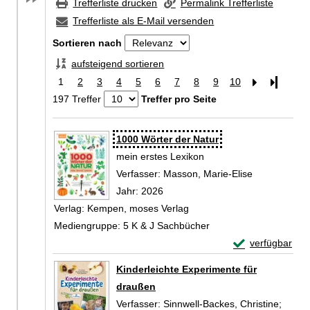
Trefferliste drucken
Permalink Trefferliste
Trefferliste als E-Mail versenden
Sortieren nach
aufsteigend sortieren
1
2
3
4
5
6
7
8
9
10
Letzte Se
197 Treffer
Treffer pro Seite
Zu den Suchfiltern springen
Suchergebnis
1000 Wörter der Natur
mein erstes Lexikon
Verfasser:
Masson, Marie-Elise
Suche nach 
Jahr:
2026
Verlag:
Kempen, moses Verlag
Mediengruppe:
5 K & J Sachbücher
Exemplar-Detail
verfügbar
Zum Download von 
Kinderleichte Experimente für
draußen
Verfasser:
Sinnwell-Backes, Christine
;