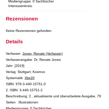
Mediengruppe:
0 Sachbücher
Interessenkreis:
Rezensionen
Keine Rezensionen gefunden.
Details
Verfasser:
Suche nach diesem Verfasser
Jones, Renate (Verfasser)
Verfasserangabe:
Dr. Renate Jones
Jahr:
[2019]
Verlag:
Stuttgart, Kosmos
opens in new tab
Diesen Link in neuem Tab öffnen
Systematik:
Suche nach dieser Systematik
Xbp20
Suche nach diesem Interessenskreis
ISBN:
978-3-440-15751-0
2. ISBN:
3-440-15751-2
Beschreibung:
2., aktualisierte und überarbeitete Ausgabe, 79
Seiten : Illustrationen
Suche nach dieser Beteiligten Person
Mediengruppe:
0 Sachbücher