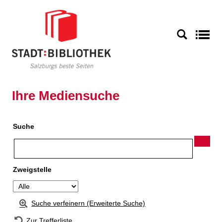
Zur Detailanzeige springen
S
Ihre Mediensuche
Suche
Zweigstelle
Suche verfeinern (Erweiterte Suche)
Zur Trefferliste