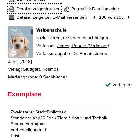
Detailanzeige drucken
Permalink Detailanzeige
Detailanzeige per E-Mail versenden
Vorheriger Treffer
100 von 265
Nächst
Welpenschule
sozialisieren, erziehen, beschäftigen
Verfasser:
Suche nach diesem Verfasser
Jones, Renate (Verfasser)
Verfasserangabe:
Dr. Renate Jones
Jahr:
[2019]
Verlag:
Stuttgart, Kosmos
Mediengruppe:
0 Sachbücher
verfügbar
Exemplare
Zweigstelle:
Stadt:Bibliothek
Standorte:
Xbp20 Jon / Tiere / Natur und Technik
Status:
Verfügbar
Vorbestellungen:
0
Frist: