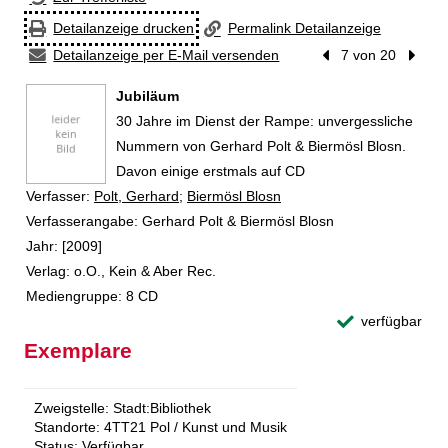
Detailanzeige drucken
Permalink Detailanzeige
Detailanzeige per E-Mail versenden
Vorheriger Treffer
7 von 20
Nächst
Jubiläum
30 Jahre im Dienst der Rampe: unvergessliche
Nummern von Gerhard Polt & Biermösl Blosn.
Davon einige erstmals auf CD
Verfasser:
Suche nach diesem Verfasser
Polt, Gerhard
;
Biermösl Blosn
Verfasserangabe:
Gerhard Polt & Biermösl Blosn
Jahr:
[2009]
Verlag:
o.O., Kein & Aber Rec.
Mediengruppe:
8 CD
verfügbar
Exemplare
Zweigstelle:
Stadt:Bibliothek
Standorte:
4TT21 Pol / Kunst und Musik
Status:
Verfügbar