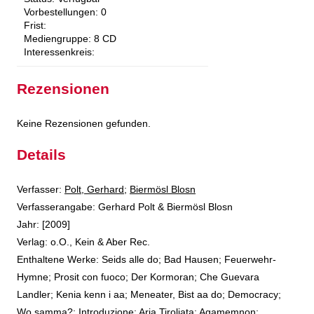
Vorbestellungen:
0
Frist:
Mediengruppe:
8 CD
Interessenkreis:
Rezensionen
Keine Rezensionen gefunden.
Details
Verfasser:
Suche nach diesem Verfasser
Polt, Gerhard
;
Biermösl Blosn
Verfasserangabe:
Gerhard Polt & Biermösl Blosn
Jahr:
[2009]
Verlag:
o.O., Kein & Aber Rec.
Enthaltene Werke:
Seids alle do; Bad Hausen; Feuerwehr-
Hymne; Prosit con fuoco; Der Kormoran; Che Guevara
Landler; Kenia kenn i aa; Meneater
,
Bist aa do; Democracy;
Wo samma?; Introduzione; Aria Tiroliata; Agamemnon;