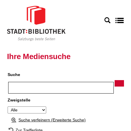
Zur Detailanzeige springen
S
Ihre Mediensuche
Suche
Zweigstelle
Suche verfeinern (Erweiterte Suche)
Zur Trefferliste