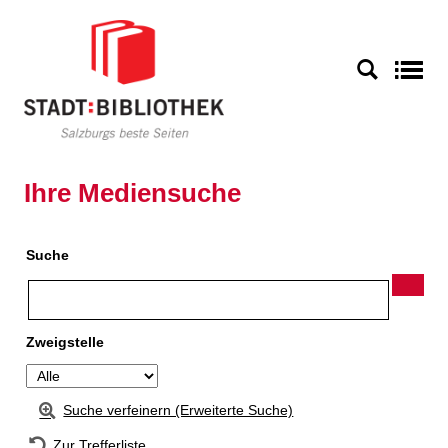
Zur Detailanzeige springen
S
Ihre Mediensuche
Suche
Zweigstelle
Suche verfeinern (Erweiterte Suche)
Zur Trefferliste