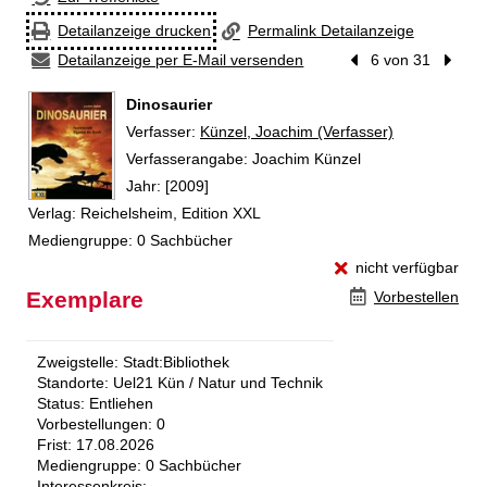
Detailanzeige drucken
Permalink Detailanzeige
Detailanzeige per E-Mail versenden
Vorheriger Treffer
6 von 31
Nächst
Dinosaurier
Verfasser:
Suche nach diesem Verfasser
Künzel, Joachim (Verfasser)
Verfasserangabe:
Joachim Künzel
Jahr:
[2009]
Verlag:
Reichelsheim, Edition XXL
Mediengruppe:
0 Sachbücher
nicht verfügbar
Exemplare
Vorbestellen
Zweigstelle:
Stadt:Bibliothek
Standorte:
Uel21 Kün / Natur und Technik
Status:
Entliehen
Vorbestellungen:
0
Frist:
17.08.2026
Mediengruppe:
0 Sachbücher
Interessenkreis: