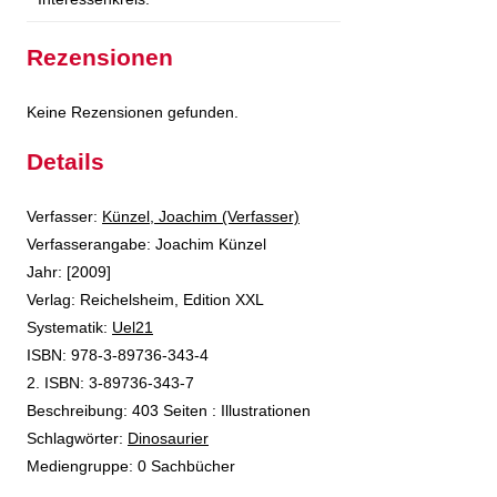
Rezensionen
Keine Rezensionen gefunden.
Details
Verfasser:
Suche nach diesem Verfasser
Künzel, Joachim (Verfasser)
Verfasserangabe:
Joachim Künzel
Jahr:
[2009]
Verlag:
Reichelsheim, Edition XXL
opens in new tab
Diesen Link in neuem Tab öffnen
Systematik:
Suche nach dieser Systematik
Uel21
Suche nach diesem Interessenskreis
ISBN:
978-3-89736-343-4
2. ISBN:
3-89736-343-7
Beschreibung:
403 Seiten : Illustrationen
Schlagwörter:
Dinosaurier
Suche nach dieser Beteiligten Person
Mediengruppe:
0 Sachbücher