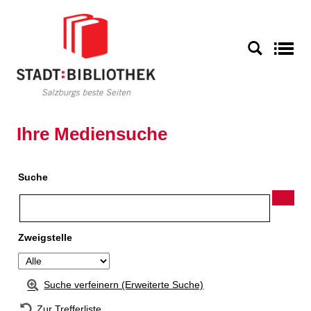
Zur Detailanzeige springen
S
Ihre Mediensuche
Suche
Zweigstelle
Suche verfeinern (Erweiterte Suche)
Zur Trefferliste