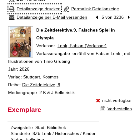
Detailanzeige drucken
Permalink Detailanzeige
Detailanzeige per E-Mail versenden
Vorheriger Treffer
5 von 3236
Nächst
Die Zeitdetektive.9, Falsches Spiel in
Olympia
Verfasser:
Suche nach diesem Verfasser
Lenk, Fabian (Verfasser)
Verfasserangabe:
erzählt von Fabian Lenk ; mit
Illustrationen von Timo Grubing
Jahr:
2026
Verlag:
Stuttgart, Kosmos
Reihe:
Die Zeitdetektive; 9
Mediengruppe:
2 K & J Belletristik
nicht verfügbar
Exemplare
Vorbestellen
Zweigstelle:
Stadt:Bibliothek
Standorte:
8Zb Lenk / Historisches / Kinder
Status:
Entliehen