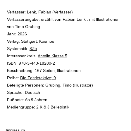
Verfasser:
Suche nach diesem Verfasser
Lenk, Fabian (Verfasser)
Verfasserangabe:
erzählt von Fabian Lenk ; mit Illustrationen
von Timo Grubing
Jahr:
2026
Verlag:
Stuttgart, Kosmos
opens in new tab
Diesen Link in neuem Tab öffnen
Systematik:
Suche nach dieser Systematik
8Zb
Interessenkreis:
Suche nach diesem Interessenskreis
Antolin Klasse 5
ISBN:
978-3-440-18280-2
Beschreibung:
167 Seiten, Illustrationen
Reihe:
Die Zeitdetektive; 9
Beteiligte Personen:
Suche nach dieser Beteiligten Person
Grubing, Timo (Illustrator)
Sprache:
Deutsch
Fußnote:
Ab 9 Jahren
Mediengruppe:
2 K & J Belletristik
Impressum