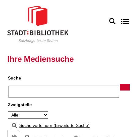
Zu den Suchfiltern springen
Zur Trefferliste springen
S
Ihre Mediensuche
Suche
Zweigstelle
Suche verfeinern (Erweiterte Suche)