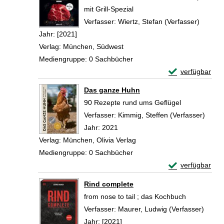
mit Grill-Spezial
Verfasser:
Wiertz, Stefan (Verfasser)
Suche n
Jahr:
[2021]
Verlag:
München, Südwest
Mediengruppe:
0 Sachbücher
Exemplar-Detail
verfügbar
Zum Download von 
Das ganze Huhn
90 Rezepte rund ums Geflügel
Verfasser:
Kimmig, Steffen (Verfasser)
Suche
Jahr:
2021
Verlag:
München, Olivia Verlag
Mediengruppe:
0 Sachbücher
Exemplar-Detai
verfügbar
Zum Download von 
Rind complete
from nose to tail ; das Kochbuch
Verfasser:
Maurer, Ludwig (Verfasser)
Suche
Jahr:
[2021]