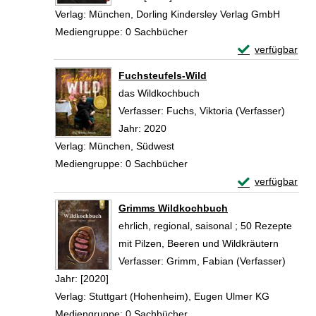
Verlag:
München, Dorling Kindersley Verlag GmbH
Mediengruppe:
0 Sachbücher
Exemplar-Detail
verfügbar
Zum Download von 
Fuchsteufels-Wild
das Wildkochbuch
Verfasser:
Fuchs, Viktoria (Verfasser)
Suche 
Jahr:
2020
Verlag:
München, Südwest
Mediengruppe:
0 Sachbücher
Exemplar-Detail
verfügbar
Zum Download von 
Grimms Wildkochbuch
ehrlich, regional, saisonal ; 50 Rezepte
mit Pilzen, Beeren und Wildkräutern
Verfasser:
Grimm, Fabian (Verfasser)
Suche 
Jahr:
[2020]
Verlag:
Stuttgart (Hohenheim), Eugen Ulmer KG
Mediengruppe:
0 Sachbücher