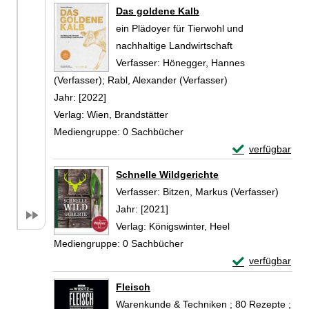
Zum Download von 
Das goldene Kalb
ein Plädoyer für Tierwohl und
nachhaltige Landwirtschaft
Verfasser:
Hönegger, Hannes
(Verfasser)
;
Rabl, Alexander (Verfasser)
Suche nach diese
Jahr:
[2022]
Verlag:
Wien, Brandstätter
Mediengruppe:
0 Sachbücher
Exemplar-Detail
verfügbar
Zum Download von 
Schnelle Wildgerichte
Verfasser:
Bitzen, Markus (Verfasser)
Suche 
Jahr:
[2021]
Verlag:
Königswinter, Heel
Mediengruppe:
0 Sachbücher
Exemplar-Detail
verfügbar
Zum Download von 
Fleisch
Warenkunde & Techniken ; 80 Rezepte ;