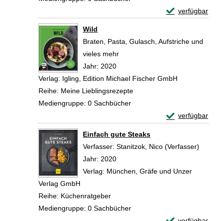
Exemplar-Detai
verfügbar
Zum Download von 
Wild
Braten, Pasta, Gulasch, Aufstriche und
vieles mehr
Suche nach diesem Verfasser
Jahr:
2020
Verlag:
Igling, Edition Michael Fischer GmbH
Reihe:
Meine Lieblingsrezepte
Mediengruppe:
0 Sachbücher
Exemplar-Detail
verfügbar
Zum Download von 
Einfach gute Steaks
Verfasser:
Stanitzok, Nico (Verfasser)
Suche 
Jahr:
2020
Verlag:
München, Gräfe und Unzer
Verlag GmbH
Reihe:
Küchenratgeber
Mediengruppe:
0 Sachbücher
Exemplar-Detail
verfügbar