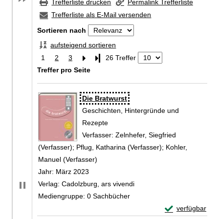
Trefferliste drucken
Permalink Trefferliste
Trefferliste als E-Mail versenden
Sortieren nach
aufsteigend sortieren
1
2
3
Letzte Seite
26 Treffer
Treffer pro Seite
Zu den Suchfiltern springen
Suchergebnis
Die Bratwurst
Geschichten, Hintergründe und
Rezepte
Verfasser:
Zelnhefer, Siegfried
(Verfasser)
;
Pflug, Katharina (Verfasser)
;
Kohler,
Manuel (Verfasser)
Suche nach diesem Verfasser
Jahr:
März 2023
Verlag:
Cadolzburg, ars vivendi
Mediengruppe:
0 Sachbücher
Exemplar-Detail
verfügbar