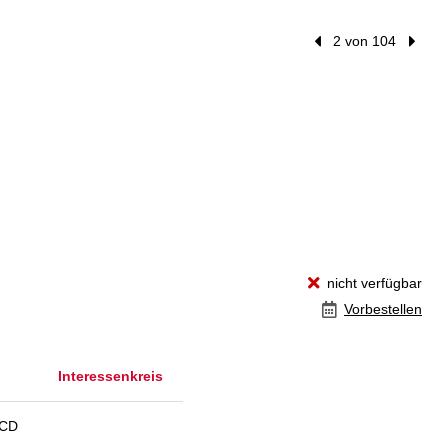
Vorheriger Treffer
2 von 104
Nächst
nicht verfügbar
Vorbestellen
Interessenkreis
-CD