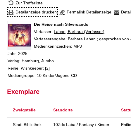
Zur Trefferliste
Detailanzeige drucken
Permalink Detailanzeige
Detai
Die Reise nach Silversands
Verfasser:
Suche nach diesem Verfasser
Laban, Barbara (Verfasser)
Verfasserangabe:
Barbara Laban ; gesprochen von 
Medienkennzeichen:
MP3
Jahr:
2025
Verlag:
Hamburg, Jumbo
Reihe:
Wishkeeper; [2]
Mediengruppe:
10 Kinder/Jugend-CD
Exemplare
Zweigstelle
Standorte
Stat
Stadt:Bibliothek
10Zdx Laba / Fantasy / Kinder
Entli