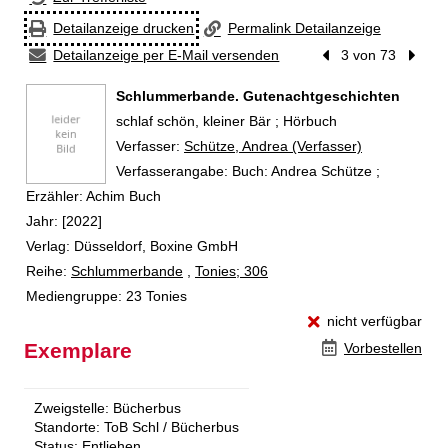
Detailanzeige drucken
Permalink Detailanzeige
Detailanzeige per E-Mail versenden
Vorheriger Treffer
3 von 73
Nächst
Schlummerbande. Gutenachtgeschichten
schlaf schön, kleiner Bär ; Hörbuch
Verfasser:
Suche nach diesem Verfasser
Schütze, Andrea (Verfasser)
Verfasserangabe:
Buch: Andrea Schütze ;
Erzähler: Achim Buch
Jahr:
[2022]
Verlag:
Düsseldorf, Boxine GmbH
Reihe:
Schlummerbande
,
Tonies; 306
Mediengruppe:
23 Tonies
nicht verfügbar
Exemplare
Vorbestellen
Zweigstelle:
Bücherbus
Standorte:
ToB Schl / Bücherbus
Status:
Entliehen