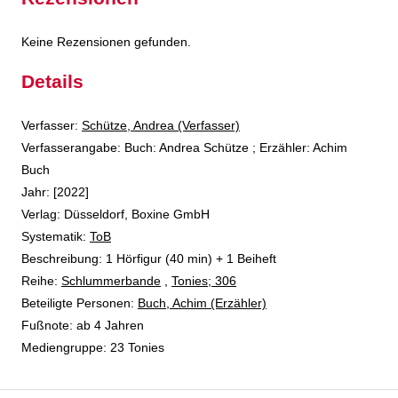
Keine Rezensionen gefunden.
Details
Verfasser:
Suche nach diesem Verfasser
Schütze, Andrea (Verfasser)
Verfasserangabe:
Buch: Andrea Schütze ; Erzähler: Achim
Buch
Jahr:
[2022]
Verlag:
Düsseldorf, Boxine GmbH
opens in new tab
Diesen Link in neuem Tab öffnen
Systematik:
Suche nach dieser Systematik
ToB
Suche nach diesem Interessenskreis
Beschreibung:
1 Hörfigur (40 min) + 1 Beiheft
Reihe:
Schlummerbande
,
Tonies; 306
Beteiligte Personen:
Suche nach dieser Beteiligten Person
Buch, Achim (Erzähler)
Fußnote:
ab 4 Jahren
Mediengruppe:
23 Tonies