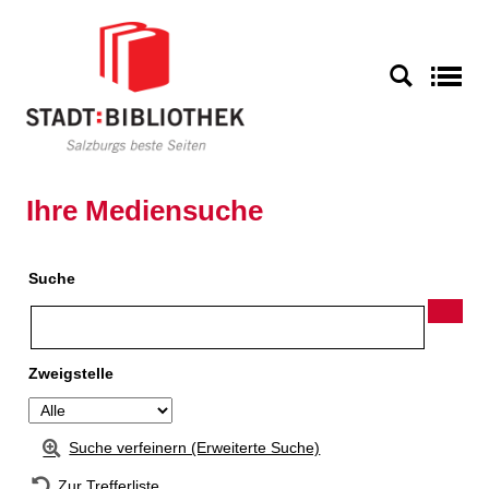
Zur Detailanzeige springen
S
Ihre Mediensuche
Suche
Zweigstelle
Suche verfeinern (Erweiterte Suche)
Zur Trefferliste