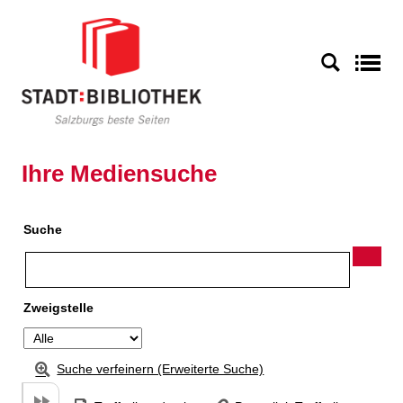
Zu den Suchfiltern springen
Zur Trefferliste springen
S
Ihre Mediensuche
Suche
Zweigstelle
Suche verfeinern (Erweiterte Suche)