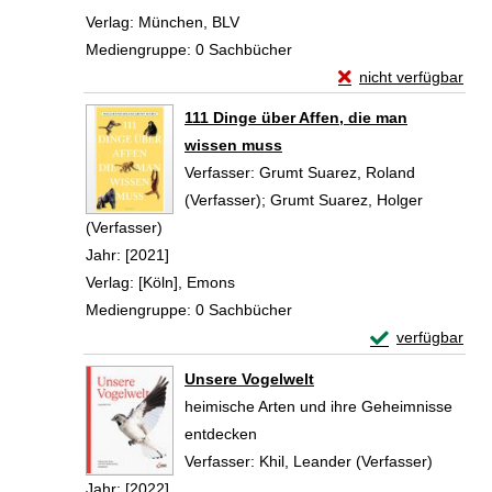
Verlag:
München, BLV
Mediengruppe:
0 Sachbücher
Exemplar-Details vo
nicht verfügbar
Zum Download von exte
111 Dinge über Affen, die man
wissen muss
Verfasser:
Grumt Suarez, Roland
(Verfasser)
;
Grumt Suarez, Holger
(Verfasser)
Suche nach diesem Verfasser
Jahr:
[2021]
Verlag:
[Köln], Emons
Mediengruppe:
0 Sachbücher
Exemplar-Detail
verfügbar
Zum Download von 
Unsere Vogelwelt
heimische Arten und ihre Geheimnisse
entdecken
Verfasser:
Khil, Leander (Verfasser)
Suche n
Jahr:
[2022]