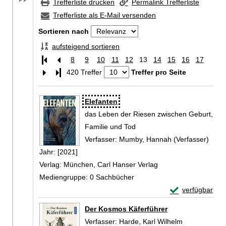
Trefferliste drucken
Permalink Trefferliste
Trefferliste als E-Mail versenden
Sortieren nach
aufsteigend sortieren
8
9
10
11
12
13
14
15
16
17
Letzte Seite
420 Treffer
Treffer pro Seite
Zu den Suchfiltern springen
Suchergebnis
Elefanten
das Leben der Riesen zwischen Geburt,
Familie und Tod
Verfasser:
Mumby, Hannah (Verfasser)
Such
Jahr:
[2021]
Verlag:
München, Carl Hanser Verlag
Mediengruppe:
0 Sachbücher
Exemplar-Detail
verfügbar
Zum Download von 
Der Kosmos Käferführer
Verfasser:
Harde, Karl Wilhelm