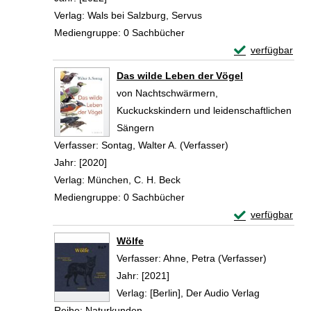
Verlag:
Wals bei Salzburg, Servus
Mediengruppe:
0 Sachbücher
Exemplar-Detail
verfügbar
Zum Download von 
Das wilde Leben der Vögel
von Nachtschwärmern,
Kuckuckskindern und leidenschaftlichen
Sängern
Verfasser:
Sontag, Walter A. (Verfasser)
Suche nach diesem
Jahr:
[2020]
Verlag:
München, C. H. Beck
Mediengruppe:
0 Sachbücher
Exemplar-Detail
verfügbar
Zum Download von 
Wölfe
Verfasser:
Ahne, Petra (Verfasser)
Suche nac
Jahr:
[2021]
Verlag:
[Berlin], Der Audio Verlag
Reihe:
Naturkunden