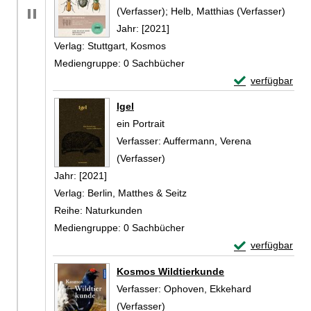
(Verfasser)
;
Helb, Matthias (Verfasser)
Suche
Jahr:
[2021]
Verlag:
Stuttgart, Kosmos
Mediengruppe:
0 Sachbücher
Exemplar-Detail
verfügbar
Zum Download von 
Igel
ein Portrait
Verfasser:
Auffermann, Verena
(Verfasser)
Suche nach diesem Verfasser
Jahr:
[2021]
Verlag:
Berlin, Matthes & Seitz
Reihe:
Naturkunden
Mediengruppe:
0 Sachbücher
Exemplar-Detail
verfügbar
Zum Download von 
Kosmos Wildtierkunde
Verfasser:
Ophoven, Ekkehard
(Verfasser)
Suche nach diesem Verfasser