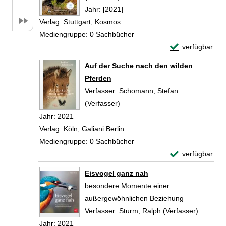
Jahr:
[2021]
Verlag:
Stuttgart, Kosmos
Mediengruppe:
0 Sachbücher
Exemplar-Detail
verfügbar
Zum Download von 
Auf der Suche nach den wilden
Pferden
Verfasser:
Schomann, Stefan
(Verfasser)
Suche nach diesem Verfasser
Jahr:
2021
Verlag:
Köln, Galiani Berlin
Mediengruppe:
0 Sachbücher
Exemplar-Detail
verfügbar
Zum Download von 
Eisvogel ganz nah
besondere Momente einer
außergewöhnlichen Beziehung
Verfasser:
Sturm, Ralph (Verfasser)
Suche n
Jahr:
2021