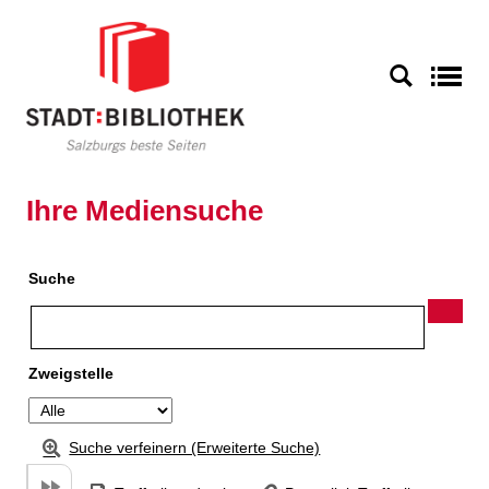
Zu den Suchfiltern springen
Zur Trefferliste springen
S
Ihre Mediensuche
Suche
Zweigstelle
Suche verfeinern (Erweiterte Suche)