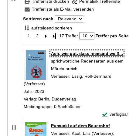
Trefferliste drucken
Permalink Trefferliste
Trefferliste als E-Mail versenden
Sortieren nach
aufsteigend sortieren
1
2
Letzte Seite
17 Treffer
Treffer pro Seite
Zu den Suchfiltern springen
Suchergebnis
Ach, wie gut, dass niemand weiß...
sprichwörtliche Redensarten aus dem
Märchenreich
Verfasser:
Essig, Rolf-Bernhard
(Verfasser)
Suche nach diesem Verfasser
Jahr:
2023
Verlag:
Berlin, Dudenverlag
Mediengruppe:
0 Sachbücher
Exemplar-Detail
verfügbar
Zum Download von 
Pumuckl auf dem Bauernhof
Verfasser:
Kaut, Ellis (Verfasser)
;