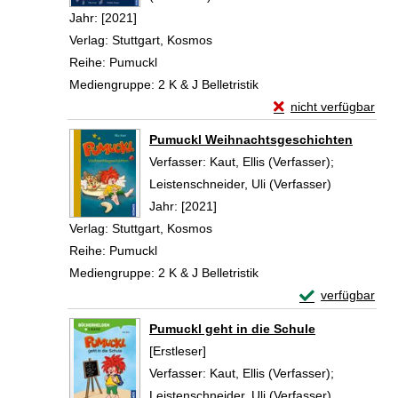
Jahr:
[2021]
Verlag:
Stuttgart, Kosmos
Reihe:
Pumuckl
Mediengruppe:
2 K & J Belletristik
Exemplar-Details vo
nicht verfügbar
Zum Download von exte
Pumuckl Weihnachtsgeschichten
Verfasser:
Kaut, Ellis (Verfasser)
;
Leistenschneider, Uli (Verfasser)
Suche nach
Jahr:
[2021]
Verlag:
Stuttgart, Kosmos
Reihe:
Pumuckl
Mediengruppe:
2 K & J Belletristik
Exemplar-Detail
verfügbar
Zum Download von 
Pumuckl geht in die Schule
[Erstleser]
Verfasser:
Kaut, Ellis (Verfasser)
;
Leistenschneider, Uli (Verfasser)
Suche nach