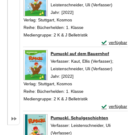
Leistenschneider, Uli (Verfasser)
Suche nach
Jahr:
[2022]
Verlag:
Stuttgart, Kosmos
Reihe:
Bücherhelden: 1. Klasse
Mediengruppe:
2 K & J Belletristik
Exemplar-Detail
verfügbar
Zum Download von 
Pumuckl auf dem Bauernhof
Verfasser:
Kaut, Ellis (Verfasser)
;
Leistenschneider, Uli (Verfasser)
Suche nach
Jahr:
[2022]
Verlag:
Stuttgart, Kosmos
Reihe:
Bücherhelden: 1. Klasse
Mediengruppe:
2 K & J Belletristik
Exemplar-Detail
verfügbar
Zum Download von 
Pumuckl. Schulgeschichten
Verfasser:
Leistenschneider, Uli
(Verfasser)
Suche nach diesem Verfasser