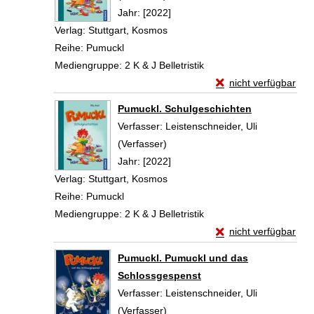
Jahr:
[2022]
Verlag:
Stuttgart, Kosmos
Reihe:
Pumuckl
Mediengruppe:
2 K & J Belletristik
Exemplar-Details vo
nicht verfügbar
Zum Download von exte
Pumuckl. Schulgeschichten
Verfasser:
Leistenschneider, Uli
(Verfasser)
Suche nach diesem Verfasser
Jahr:
[2022]
Verlag:
Stuttgart, Kosmos
Reihe:
Pumuckl
Mediengruppe:
2 K & J Belletristik
Exemplar-Details vo
nicht verfügbar
Zum Download von exte
Pumuckl. Pumuckl und das
Schlossgespenst
Verfasser:
Leistenschneider, Uli
(Verfasser)
Suche nach diesem Verfasser