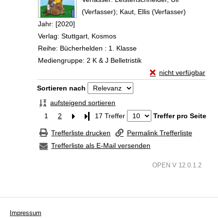
(Verfasser)
;
Kaut, Ellis (Verfasser)
Suche nac
Jahr:
[2020]
Verlag:
Stuttgart, Kosmos
Reihe:
Bücherhelden : 1. Klasse
Mediengruppe:
2 K & J Belletristik
Exemplar-Details vo
nicht verfügbar
Zum Download von exte
Zu den Suchfiltern springen
Sortieren nach
aufsteigend sortieren
1
2
Letzte Seite
17 Treffer
Treffer pro Seite
Trefferliste drucken
Permalink Trefferliste
Trefferliste als E-Mail versenden
OPEN V 12.0.1.2
Impressum