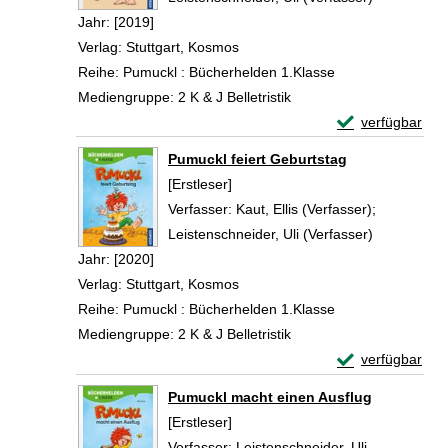
Jahr:
[2019]
Verlag:
Stuttgart, Kosmos
Reihe:
Pumuckl : Bücherhelden 1.Klasse
Mediengruppe:
2 K & J Belletristik
Exemplar-Detail
verfügbar
Zum Download von 
Pumuckl feiert Geburtstag
[Erstleser]
Verfasser:
Kaut, Ellis (Verfasser)
;
Leistenschneider, Uli (Verfasser)
Suche nach
Jahr:
[2020]
Verlag:
Stuttgart, Kosmos
Reihe:
Pumuckl : Bücherhelden 1.Klasse
Mediengruppe:
2 K & J Belletristik
Exemplar-Detail
verfügbar
Zum Download von 
Pumuckl macht einen Ausflug
[Erstleser]
Verfasser:
Leistenschneider, Uli