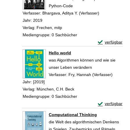
Python-Code
Verfasser:
Bhargava, Aditya Y. (Verfasser)
Suche nach dies
Jahr:
2019
Verlag:
Frechen, mitp
Mediengruppe:
0 Sachbücher
Exemplar-Detail
verfügbar
Zum Download von 
Hello world
was Algorithmen können und wie sie
unser Leben verändern
Verfasser:
Fry, Hannah (Verfasser)
Suche na
Jahr:
[2019]
Verlag:
München, C.H. Beck
Mediengruppe:
0 Sachbücher
Exemplar-Detail
verfügbar
Zum Download von 
Computational Thinking
die Welt des algorithmischen Denkens
in Spielen, Zaubertricks und Rätseln