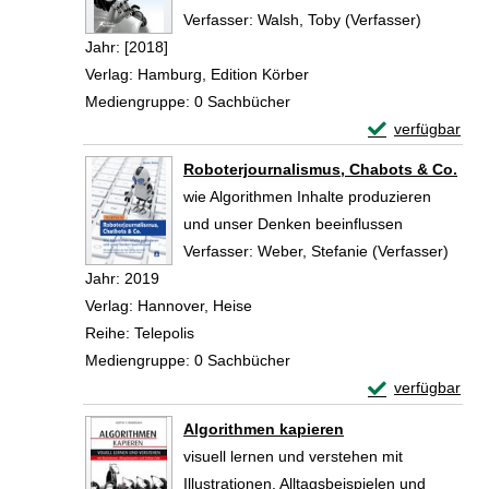
Verfasser:
Walsh, Toby (Verfasser)
Suche na
Jahr:
[2018]
Verlag:
Hamburg, Edition Körber
Mediengruppe:
0 Sachbücher
Exemplar-Details
verfügbar
Zum Download von 
Roboterjournalismus, Chabots & Co.
wie Algorithmen Inhalte produzieren
und unser Denken beeinflussen
Verfasser:
Weber, Stefanie (Verfasser)
Suche
Jahr:
2019
Verlag:
Hannover, Heise
Reihe:
Telepolis
Mediengruppe:
0 Sachbücher
Exemplar-Detail
verfügbar
Zum Download von 
Algorithmen kapieren
visuell lernen und verstehen mit
Illustrationen, Alltagsbeispielen und