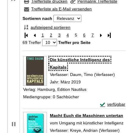
Trefferliste drucken
Permalink Trefferliste
Trefferliste als E-Mail versenden
Sortieren nach
aufsteigend sortieren
1
2
3
4
5
6
7
Letzte Seite
69 Treffer
Treffer pro Seite
Zu den Suchfiltern springen
Suchergebnis
Die künstliche Intelligenz des
Kapitals
Verfasser:
Daum, Timo (Verfasser)
Suche na
Jahr:
März 2019
Verlag:
Hamburg, Edition Nautilus
Mediengruppe:
0 Sachbücher
Exemplar-Details
verfügbar
Zum Download von 
Macht Euch die Maschinen untertan
vom Umgang mit künstlicher Intelligenz
Verfasser:
Kreye, Andrian (Verfasser)
Suche 