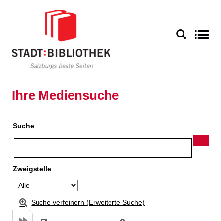
Zu den Suchfiltern springen
Zur Trefferliste springen
S
Ihre Mediensuche
Suche
Zweigstelle
Suche verfeinern (Erweiterte Suche)