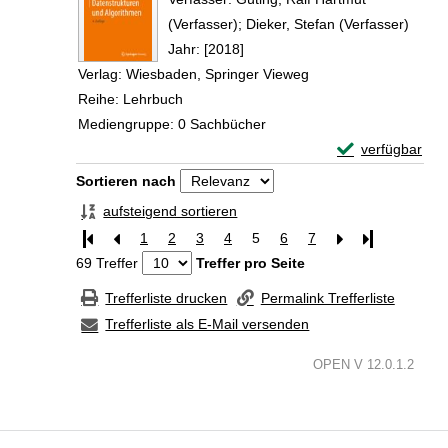
(Verfasser)
;
Dieker, Stefan (Verfasser)
Suche
Jahr:
[2018]
Verlag:
Wiesbaden, Springer Vieweg
Reihe:
Lehrbuch
Mediengruppe:
0 Sachbücher
Exemplar-Detail
verfügbar
Zum Download von 
Zu den Suchfiltern springen
Sortieren nach
aufsteigend sortieren
1
2
3
4
5
6
7
Letzte Seite
69 Treffer
Treffer pro Seite
Trefferliste drucken
Permalink Trefferliste
Trefferliste als E-Mail versenden
OPEN V 12.0.1.2