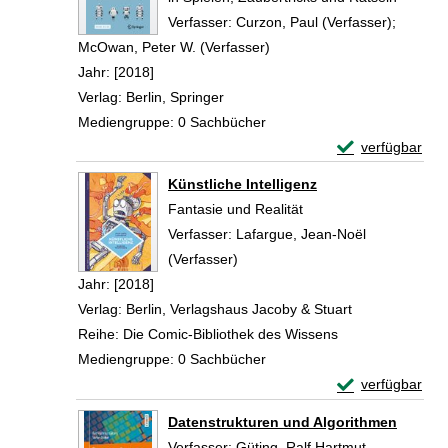
Verfasser:
Curzon, Paul (Verfasser)
;
McOwan, Peter W. (Verfasser)
Suche nach diesem Verfass
Jahr:
[2018]
Verlag:
Berlin, Springer
Mediengruppe:
0 Sachbücher
Exemplar-Detail
verfügbar
Zum Download von 
Künstliche Intelligenz
Fantasie und Realität
Verfasser:
Lafargue, Jean-Noël
(Verfasser)
Suche nach diesem Verfasser
Jahr:
[2018]
Verlag:
Berlin, Verlagshaus Jacoby & Stuart
Reihe:
Die Comic-Bibliothek des Wissens
Mediengruppe:
0 Sachbücher
Exemplar-Details
verfügbar
Zum Download von 
Datenstrukturen und Algorithmen
Verfasser:
Güting, Ralf Hartmut