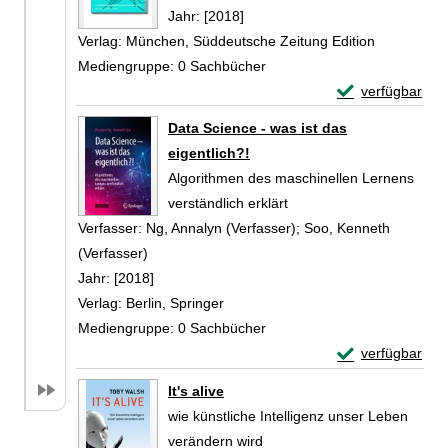
Jahr:
[2018]
Verlag:
München, Süddeutsche Zeitung Edition
Mediengruppe:
0 Sachbücher
Exemplar-Detail
verfügbar
Zum Download von 
Data Science - was ist das
eigentlich?!
Algorithmen des maschinellen Lernens
verständlich erklärt
Verfasser:
Ng, Annalyn (Verfasser)
;
Soo, Kenneth
(Verfasser)
Suche nach diesem Verfasser
Jahr:
[2018]
Verlag:
Berlin, Springer
Mediengruppe:
0 Sachbücher
Exemplar-Details
verfügbar
Zum Download von 
It's alive
wie künstliche Intelligenz unser Leben
verändern wird