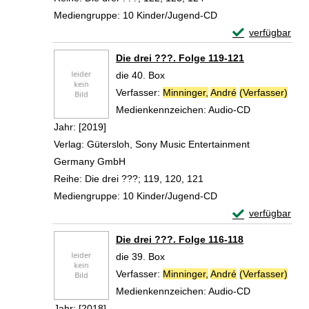
Mediengruppe:
10 Kinder/Jugend-CD
Exemplar-Detail
verfügbar
Zum Download von 
Die drei ???. Folge 119-121
die 40. Box
Verfasser:
Minninger,
André
(Verfasser)
Such
Medienkennzeichen:
Audio-CD
Jahr:
[2019]
Verlag:
Gütersloh, Sony Music Entertainment
Germany GmbH
Reihe:
Die drei ???; 119, 120, 121
Mediengruppe:
10 Kinder/Jugend-CD
Exemplar-Detail
verfügbar
Zum Download von 
Die drei ???. Folge 116-118
die 39. Box
Verfasser:
Minninger,
André
(Verfasser)
Such
Medienkennzeichen:
Audio-CD
Jahr:
[2018]