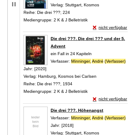
Verlag:
Stuttgart, Kosmos
Reihe:
Die drei ???; 224
Mediengruppe:
2 K & J Belletristik
Exemplar-Details von
nicht verfügbar
Zum Download von exte
Die drei ???. Die drei ??? und der 5.
Advent
ein Fall in 24 Kapiteln
Verfasser:
Minninger,
André
(Verfasser)
Such
Jahr:
[2020]
Verlag:
Hamburg, Kosmos bei Carlsen
Reihe:
Die drei ???, 1934
Mediengruppe:
2 K & J Belletristik
Exemplar-Details von
nicht verfügbar
Zum Download von exte
Die drei ???. Höhenangst
Verfasser:
Minninger,
André
(Verfasser)
Such
Jahr:
[2018]
Verlag:
Stuttgart, Kosmos