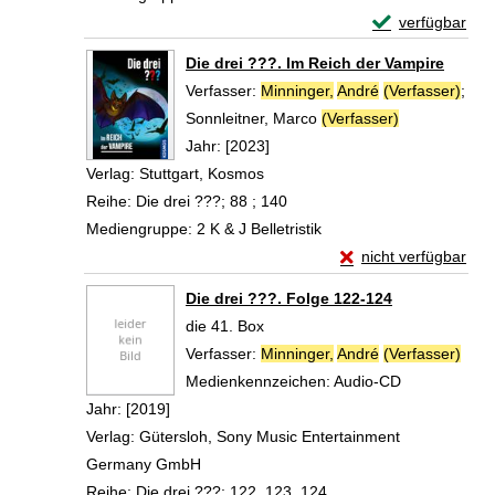
Exemplar-Detail
verfügbar
Zum Download von 
Die drei ???. Im Reich der Vampire
Verfasser:
Minninger,
André
(Verfasser)
;
Sonnleitner, Marco
(Verfasser)
Suche nach d
Jahr:
[2023]
Verlag:
Stuttgart, Kosmos
Reihe:
Die drei ???; 88 ; 140
Mediengruppe:
2 K & J Belletristik
Exemplar-Details von
nicht verfügbar
Zum Download von exte
Die drei ???. Folge 122-124
die 41. Box
Verfasser:
Minninger,
André
(Verfasser)
Such
Medienkennzeichen:
Audio-CD
Jahr:
[2019]
Verlag:
Gütersloh, Sony Music Entertainment
Germany GmbH
Reihe:
Die drei ???; 122, 123, 124