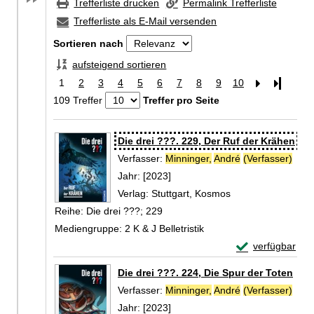
Trefferliste drucken
Permalink Trefferliste
Trefferliste als E-Mail versenden
Sortieren nach
aufsteigend sortieren
1
2
3
4
5
6
7
8
9
10
Letzte Se
109 Treffer
Treffer pro Seite
Zu den Suchfiltern springen
Suchergebnis
Die drei ???. 229, Der Ruf der Krähen
Verfasser:
Minninger,
André
(Verfasser)
Such
Jahr:
[2023]
Verlag:
Stuttgart, Kosmos
Reihe:
Die drei ???; 229
Mediengruppe:
2 K & J Belletristik
Exemplar-Detail
verfügbar
Zum Download von 
Die drei ???. 224, Die Spur der Toten
Verfasser:
Minninger,
André
(Verfasser)
Such
Jahr:
[2023]