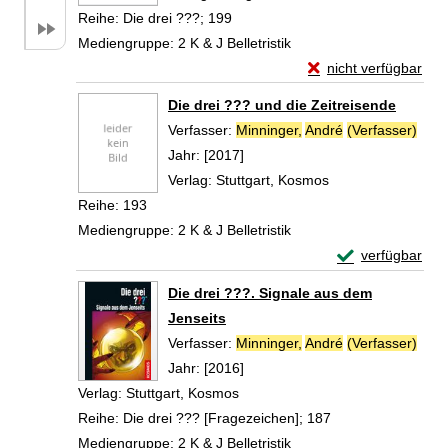
Reihe:
Die drei ???; 199
Mediengruppe:
2 K & J Belletristik
Exemplar-Details vo
nicht verfügbar
Zum Download von exte
Die drei ??? und die Zeitreisende
Verfasser:
Minninger,
André
(Verfasser)
Such
Jahr:
[2017]
Verlag:
Stuttgart, Kosmos
Reihe:
193
Mediengruppe:
2 K & J Belletristik
Exemplar-Detail
verfügbar
Zum Download von 
Die drei ???. Signale aus dem
Jenseits
Verfasser:
Minninger,
André
(Verfasser)
Such
Jahr:
[2016]
Verlag:
Stuttgart, Kosmos
Reihe:
Die drei ??? [Fragezeichen]; 187
Mediengruppe:
2 K & J Belletristik