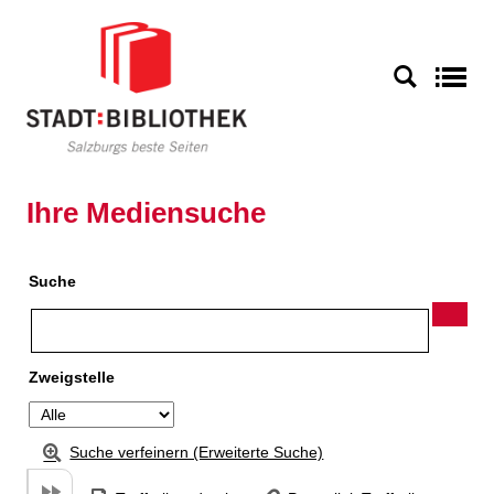
Zu den Suchfiltern springen
Zur Trefferliste springen
S
Ihre Mediensuche
Suche
Zweigstelle
Suche verfeinern (Erweiterte Suche)