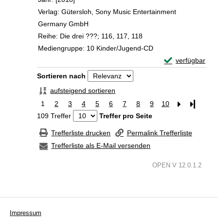
Verlag:
Gütersloh, Sony Music Entertainment
Germany GmbH
Reihe:
Die drei ???; 116, 117, 118
Mediengruppe:
10 Kinder/Jugend-CD
Exemplar-Detail
verfügbar
Zum Download von 
Zu den Suchfiltern springen
Sortieren nach
aufsteigend sortieren
1
2
3
4
5
6
7
8
9
10
Letzte Se
109 Treffer
Treffer pro Seite
Trefferliste drucken
Permalink Trefferliste
Trefferliste als E-Mail versenden
OPEN V 12.0.1.2
Impressum