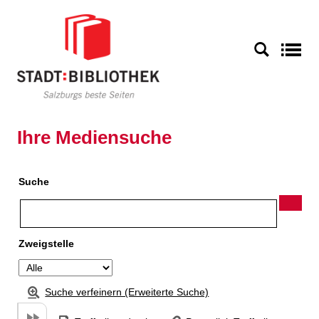
Zu den Suchfiltern springen
Zur Trefferliste springen
S
Ihre Mediensuche
Suche
Zweigstelle
Suche verfeinern (Erweiterte Suche)