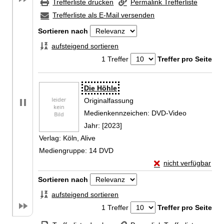
Trefferliste drucken
Permalink Trefferliste
Trefferliste als E-Mail versenden
Sortieren nach
aufsteigend sortieren
1 Treffer
Treffer pro Seite
Zu den Suchfiltern springen
Suchergebnis
Die Höhle
Originalfassung
Suche nach diesem Verfasser
Medienkennzeichen:
DVD-Video
Jahr:
[2023]
Verlag:
Köln, Alive
Mediengruppe:
14 DVD
Exemplar-Details vo
nicht verfügbar
Zum Download von exte
Zu den Suchfiltern springen
Sortieren nach
aufsteigend sortieren
1 Treffer
Treffer pro Seite