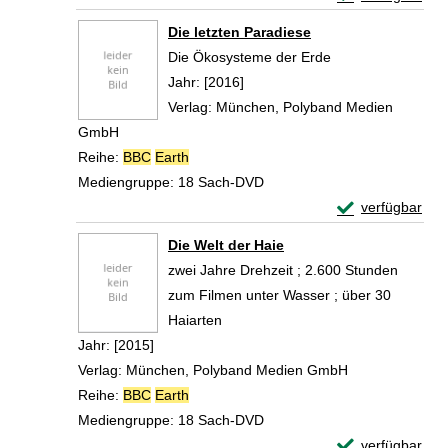
Zum Download von 
Die letzten Paradiese
Die Ökosysteme der Erde
Suche nach diesem Verfasser
Jahr:
[2016]
Verlag:
München, Polyband Medien
GmbH
Reihe:
BBC
Earth
Mediengruppe:
18 Sach-DVD
Exemplar-Detail
verfügbar
Zum Download von 
Die Welt der Haie
zwei Jahre Drehzeit ; 2.600 Stunden
zum Filmen unter Wasser ; über 30
Haiarten
Suche nach diesem Verfasser
Jahr:
[2015]
Verlag:
München, Polyband Medien GmbH
Reihe:
BBC
Earth
Mediengruppe:
18 Sach-DVD
Exemplar-Detail
verfügbar