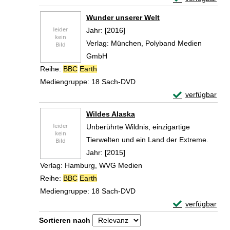
Zum Download von 
Wunder unserer Welt
Suche nach diesem Verfasser
Jahr:
[2016]
Verlag:
München, Polyband Medien
GmbH
Reihe:
BBC
Earth
Mediengruppe:
18 Sach-DVD
Exemplar-Detail
verfügbar
Zum Download von 
Wildes Alaska
Unberührte Wildnis, einzigartige
Tierwelten und ein Land der Extreme.
Suche nach diesem Verfasser
Jahr:
[2015]
Verlag:
Hamburg, WVG Medien
Reihe:
BBC
Earth
Mediengruppe:
18 Sach-DVD
Exemplar-Detail
verfügbar
Zum Download von 
Zu den Suchfiltern springen
Sortieren nach