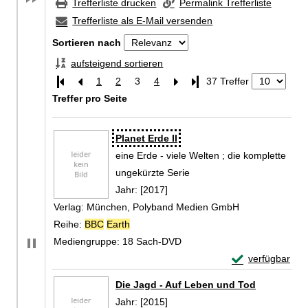
Trefferliste drucken
Permalink Trefferliste
Trefferliste als E-Mail versenden
Sortieren nach
aufsteigend sortieren
1
2
3
4
Letzte Seite
37 Treffer
Treffer pro Seite
Zu den Suchfiltern springen
Suchergebnis
Planet Erde II
eine Erde - viele Welten ; die komplette
ungekürzte Serie
Suche nach diesem Verfasser
Jahr:
[2017]
Verlag:
München, Polyband Medien GmbH
Reihe:
BBC
Earth
Mediengruppe:
18 Sach-DVD
Exemplar-Detail
verfügbar
Zum Download von 
Die Jagd - Auf Leben und Tod
Suche nach diesem Verfasser
Jahr:
[2015]