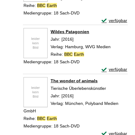
Reihe:
BBC
Earth
Mediengruppe:
18 Sach-DVD
Exemplar-Detail
verfügbar
Zum Download von 
Wildes Patagonien
Suche nach diesem Verfasser
Jahr:
[2016]
Verlag:
Hamburg, WVG Medien
Reihe:
BBC
Earth
Mediengruppe:
18 Sach-DVD
Exemplar-Detail
verfügbar
Zum Download von 
The wonder of animals
Tierische Überlebenskünstler
Suche nach diesem Verfasser
Jahr:
[2016]
Verlag:
München, Polyband Medien
GmbH
Reihe:
BBC
Earth
Mediengruppe:
18 Sach-DVD
Exemplar-Detail
verfügbar