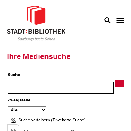
Zu den Suchfiltern springen
Zur Trefferliste springen
S
Ihre Mediensuche
Suche
Zweigstelle
Suche verfeinern (Erweiterte Suche)