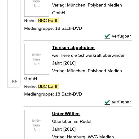
Verlag:
München, Polyband Medien
GmbH
Reihe:
BBC
Earth
Mediengruppe:
18 Sach-DVD
Exemplar-Detail
verfügbar
Zum Download von 
Tierisch abgehoben
wie Tiere die Schwerkraft überwinden
Suche nach diesem Verfasser
Jahr:
[2016]
Verlag:
München, Polyband Medien
GmbH
Reihe:
BBC
Earth
Mediengruppe:
18 Sach-DVD
Exemplar-Detail
verfügbar
Zum Download von 
Unter Wölfen
Überleben im Rudel
Suche nach diesem Verfasser
Jahr:
[2016]
Verlag:
Hamburg, WVG Medien