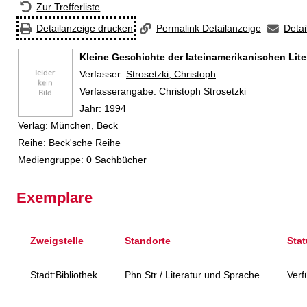
Zur Trefferliste
Detailanzeige drucken
Permalink Detailanzeige
Detai
Kleine Geschichte der lateinamerikanischen Lite
Verfasser:
Suche nach diesem Verfasser
Strosetzki, Christoph
Verfasserangabe:
Christoph Strosetzki
Jahr:
1994
Verlag:
München, Beck
Reihe:
Beck'sche Reihe
Mediengruppe:
0 Sachbücher
Exemplare
Zweigstelle
Standorte
Sta
Stadt:Bibliothek
Phn Str / Literatur und Sprache
Verf