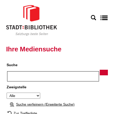
Zur Detailanzeige springen
S
Ihre Mediensuche
Suche
Zweigstelle
Suche verfeinern (Erweiterte Suche)
Zur Trefferliste