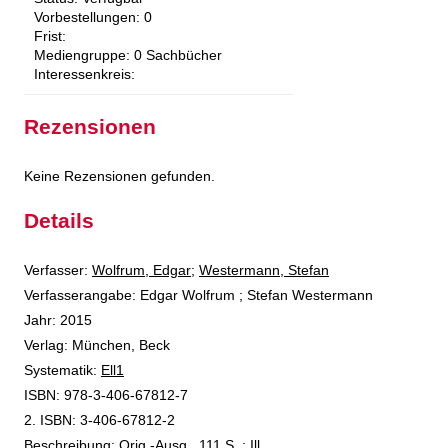
Vorbestellungen:
0
Frist:
Mediengruppe:
0 Sachbücher
Interessenkreis:
Rezensionen
Keine Rezensionen gefunden.
Details
Verfasser:
Suche nach diesem Verfasser
Wolfrum, Edgar
;
Westermann, Stefan
Verfasserangabe:
Edgar Wolfrum ; Stefan Westermann
Jahr:
2015
Verlag:
München, Beck
opens in new tab
Diesen Link in neuem Tab öffnen
Systematik:
Suche nach dieser Systematik
Ell1
Suche nach diesem Interessenskreis
ISBN:
978-3-406-67812-7
2. ISBN:
3-406-67812-2
Beschreibung:
Orig.-Ausg., 111 S. : Ill.