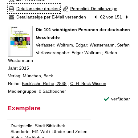
Detailanzeige drucken
Permalink Detailanzeige
Detailanzeige per E-Mail versenden
Vorheriger Treffer
62 von 151
Nächst
Die 101 wichtigsten Personen der deutschen
Geschichte
Verfasser:
Suche nach diesem Verfasser
Wolfrum, Edgar
;
Westermann, Stefan
Verfasserangabe:
Edgar Wolfrum ; Stefan
Westermann
Jahr:
2015
Verlag:
München, Beck
Reihe:
Beck'sche Reihe; 2848
,
C. H. Beck Wissen
Mediengruppe:
0 Sachbücher
verfügbar
Exemplare
Zweigstelle:
Stadt:Bibliothek
Standorte:
Ell1 Wol / Länder und Zeiten
Status:
Verfügbar