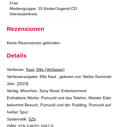
Frist:
Mediengruppe:
10 Kinder/Jugend-CD
Interessenkreis:
Rezensionen
Keine Rezensionen gefunden.
Details
Verfasser:
Suche nach diesem Verfasser
Kaut, Ellis (Verfasser)
Verfasserangabe:
Ellis Kaut ; gelesen von Stefan Kaminski
Jahr:
[2023]
Verlag:
München, Sony Music Entertainment
Enthaltene Werke:
Pumuckl und das Telefon
,
Meister Eder
bekommt Besuch
,
Pumuckl und der Pudding
,
Pumuckl auf
heißer Spur
opens in new tab
Diesen Link in neuem Tab öffnen
Systematik:
Suche nach dieser Systematik
5Zb
Suche nach diesem Interessenskreis
ISBN:
978-3-8032-3587-9