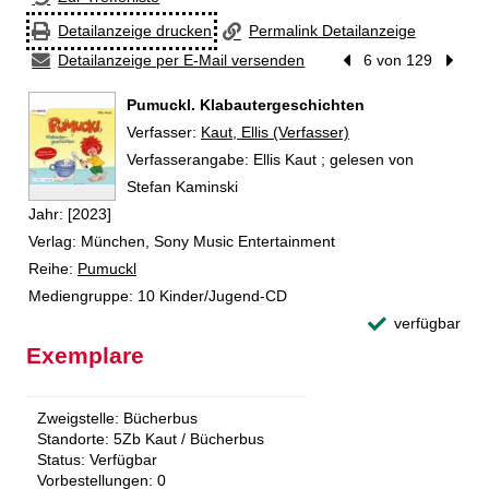
Detailanzeige drucken
Permalink Detailanzeige
Detailanzeige per E-Mail versenden
Vorheriger Treffer
6 von 129
Nächst
Pumuckl. Klabautergeschichten
Verfasser:
Suche nach diesem Verfasser
Kaut, Ellis (Verfasser)
Verfasserangabe:
Ellis Kaut ; gelesen von
Stefan Kaminski
Jahr:
[2023]
Verlag:
München, Sony Music Entertainment
Reihe:
Pumuckl
Mediengruppe:
10 Kinder/Jugend-CD
verfügbar
Exemplare
Zweigstelle:
Bücherbus
Standorte:
5Zb Kaut / Bücherbus
Status:
Verfügbar
Vorbestellungen:
0