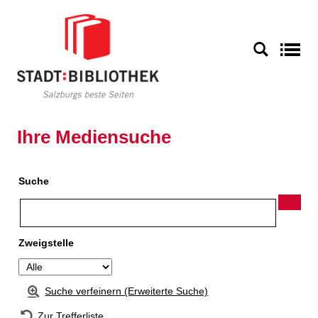
Zur Detailanzeige springen
S
Ihre Mediensuche
Suche
Zweigstelle
Suche verfeinern (Erweiterte Suche)
Zur Trefferliste