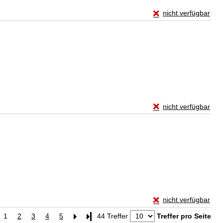
Exemplar-Details vo
nicht verfügbar
Zum Download von exte
Exemplar-Details von
nicht verfügbar
Zum Download von exte
Exemplar-Details vo
nicht verfügbar
Zum Download von exte
1
2
3
4
5
Letzte Seite
44 Treffer
Treffer pro Seite