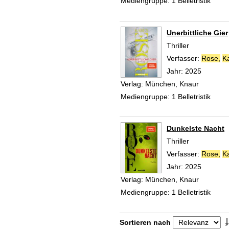
Mediengruppe:
1 Belletristik
Unerbittliche Gier
Thriller
Verfasser:
Rose,
K
Jahr:
2025
Verlag:
München, Knaur
Mediengruppe:
1 Belletristik
Dunkelste Nacht
Thriller
Verfasser:
Rose,
K
Jahr:
2025
Verlag:
München, Knaur
Mediengruppe:
1 Belletristik
Zu den Suchfiltern springen
Sortieren nach