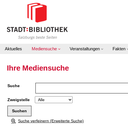
Zu den Suchfiltern springen
Zur Trefferliste springen
Aktuelles
Mediensuche
Veranstaltungen
Fakten
Ihre Mediensuche
Suche
Zweigstelle
Suche verfeinern (Erweiterte Suche)