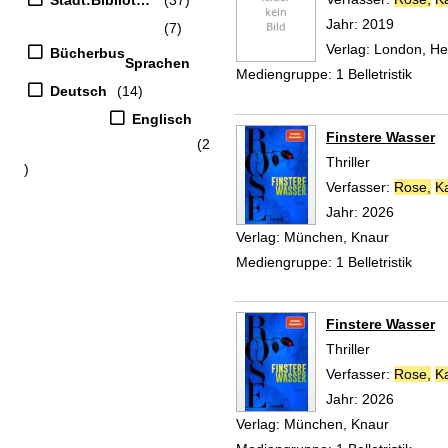
Jahr:
2019
(7)
Verlag:
London, He
Bücherbus
Sprachen
Mediengruppe:
1 Belletristik
Deutsch
(14)
Englisch
Finstere Wasser
(2
Thriller
)
Verfasser:
Rose,
K
Jahr:
2026
Verlag:
München, Knaur
Mediengruppe:
1 Belletristik
Finstere Wasser
Thriller
Verfasser:
Rose,
K
Jahr:
2026
Verlag:
München, Knaur