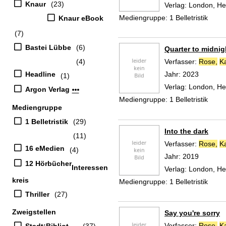
Knaur
(23)
Verlag:
London, He
Mediengruppe:
1 Belletristik
Knaur eBook
(7)
Bastei Lübbe
(6)
Quarter to midnig
(4)
Verfasser:
Rose,
K
Headline
Jahr:
2023
(1)
Verlag:
London, He
Argon Verlag
Mehr Verlag-Filter anzeigen
Mediengruppe:
1 Belletristik
Mediengruppe
1 Belletristik
(29)
Into the dark
(11)
Verfasser:
Rose,
K
16 eMedien
(4)
Jahr:
2019
12 Hörbücher
Interessen
Verlag:
London, He
kreis
Mediengruppe:
1 Belletristik
Thriller
(27)
Zweigstellen
Say you're sorry
Verfasser:
Rose,
K
Stadt:Bibliothek
(37)