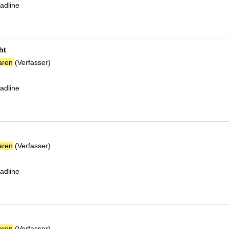
adline
ht
aren
(Verfasser)
Suche nach diesem Verfasser
adline
aren
(Verfasser)
Suche nach diesem Verfasser
adline
aren
(Verfasser)
Suche nach diesem Verfasser