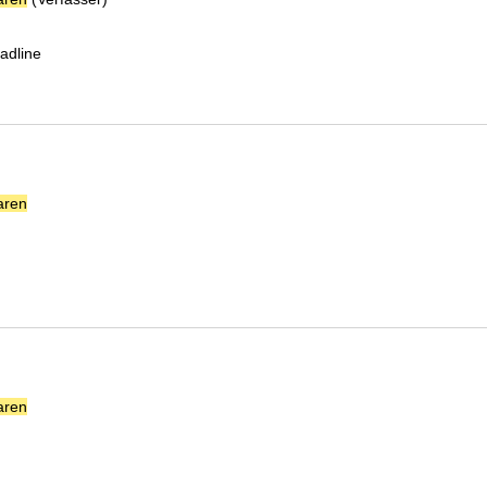
adline
aren
Suche nach diesem Verfasser
aren
Suche nach diesem Verfasser