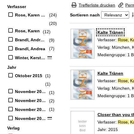
Zur Trefferliste springen
Trefferliste drucken
Perm
Verfasser
Suchfilter
Rose, Karen (Verfasser)
(24)
Sortieren nach
(20)
Zu den Suchfiltern springen
Rose, Karen
(12)
Suchergebnis
Kalte Tränen
Brandl, Andrea (Übersetzer)
Verfasser:
Rose,
K
(9)
Verlag:
München, 
(7)
Brandl, Andrea
Mediengruppe:
1 Be
Mehr Verfasser-Filter anzeigen
Winter, Kerstin (Übersetzer)
Jahr
Kalte Tränen
Oktober 2015
(1)
Verfasser:
Rose,
K
(1)
Verlag:
München, 
November 2024
(1)
Mediengruppe:
1 Be
November 2021
(2)
(1)
November 2020
Closer than you t
Mehr Jahr-Filter anzeigen
November 2019
Verfasser:
Rose,
K
Verlag
Jahr:
2015