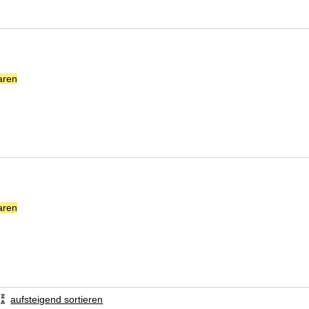
aren
Suche nach diesem Verfasser
aren
Suche nach diesem Verfasser
aufsteigend sortieren