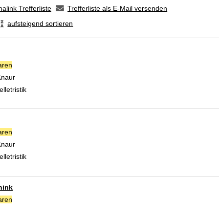
alink Trefferliste
Trefferliste als E-Mail versenden
aufsteigend sortieren
aren
Suche nach diesem Verfasser
Knaur
lletristik
aren
Suche nach diesem Verfasser
Knaur
lletristik
hink
aren
Suche nach diesem Verfasser