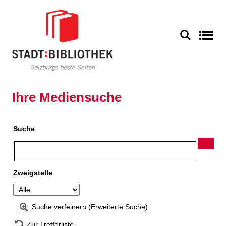
Zur Detailanzeige springen
S
Ihre Mediensuche
Suche
Zweigstelle
Suche verfeinern (Erweiterte Suche)
Zur Trefferliste