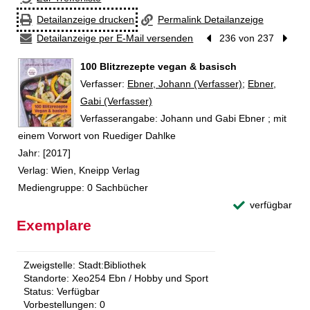
Detailanzeige drucken
Permalink Detailanzeige
Detailanzeige per E-Mail versenden
Vorheriger Treffer
236 von 237
Nächst
100 Blitzrezepte vegan & basisch
Verfasser:
Suche nach diesem Verfasser
Ebner, Johann (Verfasser)
;
Ebner,
Gabi (Verfasser)
Verfasserangabe:
Johann und Gabi Ebner ; mit
einem Vorwort von Ruediger Dahlke
Jahr:
[2017]
Verlag:
Wien, Kneipp Verlag
Mediengruppe:
0 Sachbücher
verfügbar
Exemplare
Zweigstelle:
Stadt:Bibliothek
Standorte:
Xeo254 Ebn / Hobby und Sport
Status:
Verfügbar
Vorbestellungen:
0