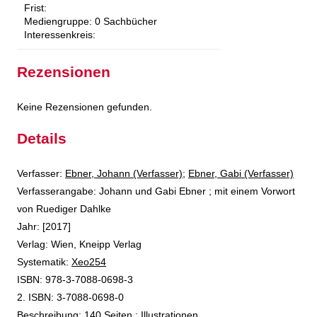
Frist:
Mediengruppe:
0 Sachbücher
Interessenkreis:
Rezensionen
Keine Rezensionen gefunden.
Details
Verfasser:
Suche nach diesem Verfasser
Ebner, Johann (Verfasser)
;
Ebner, Gabi (Verfasser)
Verfasserangabe:
Johann und Gabi Ebner ; mit einem Vorwort
von Ruediger Dahlke
Jahr:
[2017]
Verlag:
Wien, Kneipp Verlag
opens in new tab
Diesen Link in neuem Tab öffnen
Systematik:
Suche nach dieser Systematik
Xeo254
Suche nach diesem Interessenskreis
ISBN:
978-3-7088-0698-3
2. ISBN:
3-7088-0698-0
Beschreibung:
140 Seiten : Illustrationen