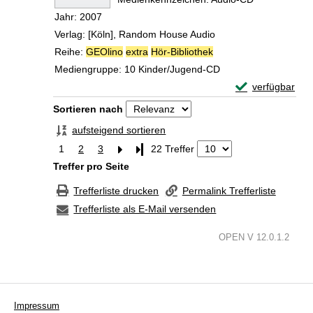
Jahr:
2007
Verlag:
[Köln], Random House Audio
Reihe:
GEOlino
extra
Hör-Bibliothek
Mediengruppe:
10 Kinder/Jugend-CD
Exemplar-Details
verfügbar
Zum Download von 
Zu den Suchfiltern springen
Sortieren nach
aufsteigend sortieren
1
2
3
Letzte Seite
22 Treffer
Treffer pro Seite
Trefferliste drucken
Permalink Trefferliste
Trefferliste als E-Mail versenden
OPEN V 12.0.1.2
Impressum