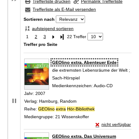
Trefferliste drucken
Permalink Trefferliste
Trefferliste als E-Mail versenden
Sortieren nach
aufsteigend sortieren
1
2
3
Letzte Seite
22 Treffer
Treffer pro Seite
Zu den Suchfiltern springen
Suchergebnis
GEOlino extra. Abenteuer Erde
die extremsten Lebensräume der Welt ;
Sach-Hörspiel
Suche nach diesem Verfasser
Medienkennzeichen:
Audio-CD
Jahr:
2007
Verlag:
Hamburg, Random
Reihe:
GEOlino
extra
Hör-Bibliothek
Mediengruppe:
21 Wissenskoffer
Exemplar-Details vo
nicht verfügbar
Zum Download von exte
GEOlino extra. Das Universum