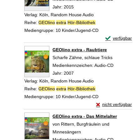
Jahr:
2015
Verlag:
Köln, Random House Audio
Reihe:
GEOlino
extra
Hör-Bibliothek
Mediengruppe:
10 Kinder/Jugend-CD
Exemplar-Detail
verfügbar
Zum Download von 
GEOlino extra - Raubtiere
Scharfe Zähne, schlaue Tricks
Suche nach diesem Verfasser
Medienkennzeichen:
Audio-CD
Jahr:
2007
Verlag:
Köln, Random House Audio
Reihe:
GEOlino
extra
Hör-Bibliothek
Mediengruppe:
10 Kinder/Jugend-CD
Exemplar-Details von
nicht verfügbar
Zum Download von exte
GEOlino extra - Das Mittelalter
von Rittern, Burgfräulein und
Minnesängern
Suche nach diesem Verfasser
Medienkennzeichen:
Audio-CD