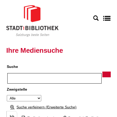
Zu den Suchfiltern springen
Zur Trefferliste springen
S
Ihre Mediensuche
Suche
Zweigstelle
Suche verfeinern (Erweiterte Suche)