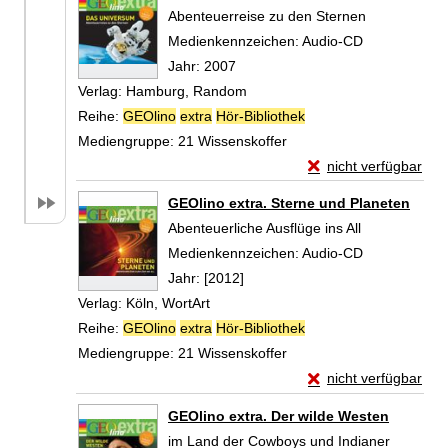
Abenteuerreise zu den Sternen
Suche nach diesem Verfasser
Medienkennzeichen:
Audio-CD
Jahr:
2007
Verlag:
Hamburg, Random
Reihe:
GEOlino
extra
Hör-Bibliothek
Mediengruppe:
21 Wissenskoffer
Exemplar-Details vo
nicht verfügbar
Zum Download von exte
GEOlino extra. Sterne und Planeten
Abenteuerliche Ausflüge ins All
Suche nach diesem Verfasser
Medienkennzeichen:
Audio-CD
Jahr:
[2012]
Verlag:
Köln, WortArt
Reihe:
GEOlino
extra
Hör-Bibliothek
Mediengruppe:
21 Wissenskoffer
Exemplar-Details vo
nicht verfügbar
Zum Download von exte
GEOlino extra. Der wilde Westen
im Land der Cowboys und Indianer