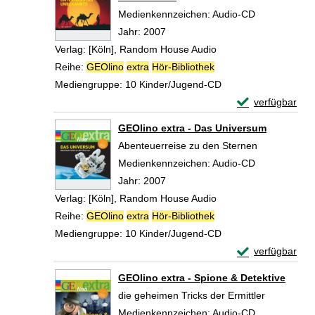
Suche nach diesem Verfasser
Medienkennzeichen:
Audio-CD
Jahr:
2007
Verlag:
[Köln], Random House Audio
Reihe:
GEOlino
extra
Hör-Bibliothek
Mediengruppe:
10 Kinder/Jugend-CD
Exemplar-Detail
verfügbar
Zum Download von 
GEOlino extra - Das Universum
Abenteuerreise zu den Sternen
Suche nach diesem Verfasser
Medienkennzeichen:
Audio-CD
Jahr:
2007
Verlag:
[Köln], Random House Audio
Reihe:
GEOlino
extra
Hör-Bibliothek
Mediengruppe:
10 Kinder/Jugend-CD
Exemplar-Detail
verfügbar
Zum Download von 
GEOlino extra - Spione & Detektive
die geheimen Tricks der Ermittler
Suche nach diesem Verfasser
Medienkennzeichen:
Audio-CD