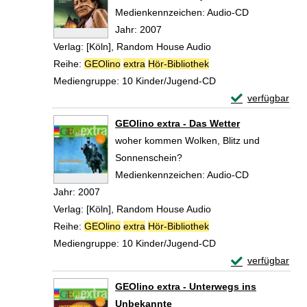
Suche nach diesem Verfasser
Medienkennzeichen:
Audio-CD
Jahr:
2007
Verlag:
[Köln], Random House Audio
Reihe:
GEOlino
extra
Hör-Bibliothek
Mediengruppe:
10 Kinder/Jugend-CD
Exemplar-Detail
verfügbar
Zum Download von 
GEOlino extra - Das Wetter
woher kommen Wolken, Blitz und
Sonnenschein?
Suche nach diesem Verfasser
Medienkennzeichen:
Audio-CD
Jahr:
2007
Verlag:
[Köln], Random House Audio
Reihe:
GEOlino
extra
Hör-Bibliothek
Mediengruppe:
10 Kinder/Jugend-CD
Exemplar-Detail
verfügbar
Zum Download von 
GEOlino extra - Unterwegs ins
Unbekannte