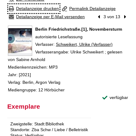
Detailanzeige drucken
Permalink Detailanzeige
Detailanzeige per E-Mail versenden
Vorheriger Treffer
3 von 13
Nächst
Berlin Friedrichstraße.[1], Novembersturm
autorisierte Lesefassung
Verfasser:
Suche nach diesem Verfasser
Schweikert, Ulrike (Verfasser)
Verfasserangabe:
Ulrike Schweikert ; gelesen
von Sabine Arnhold
Medienkennzeichen:
MP3
Jahr:
[2021]
Verlag:
Berlin, Argon Verlag
Mediengruppe:
12 Hörbücher
verfügbar
Exemplare
Zweigstelle:
Stadt:Bibliothek
Standorte:
Zba Schw / Liebe / Belletristik
Status:
Verfügbar