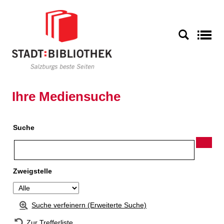
Zur Detailanzeige springen
S
Ihre Mediensuche
Suche
Zweigstelle
Suche verfeinern (Erweiterte Suche)
Zur Trefferliste