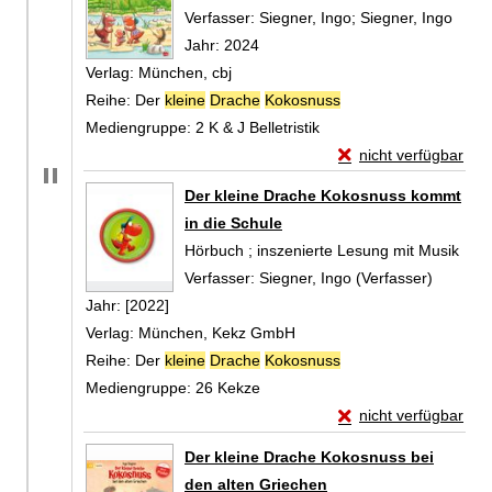
Verfasser:
Siegner, Ingo
;
Siegner, Ingo
Suche
Jahr:
2024
Verlag:
München, cbj
Reihe:
Der
kleine
Drache
Kokosnuss
Mediengruppe:
2 K & J Belletristik
Exemplar-Details vo
nicht verfügbar
Zum Download von exte
Der kleine Drache Kokosnuss kommt
in die Schule
Hörbuch ; inszenierte Lesung mit Musik
Verfasser:
Siegner, Ingo (Verfasser)
Suche n
Jahr:
[2022]
Verlag:
München, Kekz GmbH
Reihe:
Der
kleine
Drache
Kokosnuss
Mediengruppe:
26 Kekze
Exemplar-Details vo
nicht verfügbar
Zum Download von exte
Der kleine Drache Kokosnuss bei
den alten Griechen