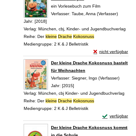
ein Vorlesebuch zum Film
Verfasser:
Taube, Anna (Verfasser)
Suche na
Jahr:
[2018]
Verlag:
München, cbj, Kinder- und Jugendbuchverlag
Reihe:
Der
kleine
Drache
Kokosnuss
Mediengruppe:
2 K & J Belletristik
Exemplar-Details vo
nicht verfügbar
Zum Download von exte
Der kleine Drache Kokosnuss bastelt
für Weihnachten
Verfasser:
Siegner, Ingo (Verfasser)
Suche n
Jahr:
[2015]
Verlag:
München, cbj Kinder- und Jugendbuchverlag
Reihe:
Der
kleine
Drache
Kokosnuss
Mediengruppe:
2 K & J Belletristik
Exemplar-Detail
verfügbar
Zum Download von 
Der kleine Drache Kokosnuss kommt
in die Schule