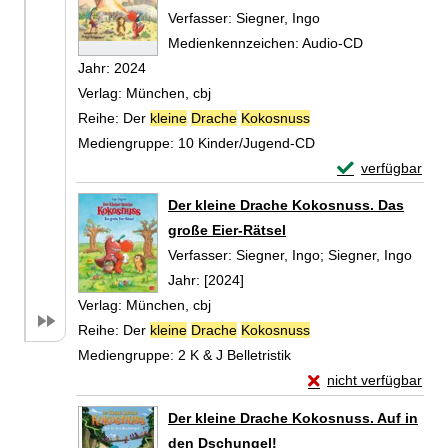
Verfasser:
Siegner, Ingo
Suche nach diesem 
Medienkennzeichen:
Audio-CD
Jahr:
2024
Verlag:
München, cbj
Reihe:
Der
kleine
Drache
Kokosnuss
Mediengruppe:
10 Kinder/Jugend-CD
Exemplar-Detail
verfügbar
Zum Download von 
Der kleine Drache Kokosnuss. Das
große Eier-Rätsel
Verfasser:
Siegner, Ingo
;
Siegner, Ingo
Suche
Jahr:
[2024]
Verlag:
München, cbj
Reihe:
Der
kleine
Drache
Kokosnuss
Mediengruppe:
2 K & J Belletristik
Exemplar-Details vo
nicht verfügbar
Zum Download von exte
Der kleine Drache Kokosnuss. Auf in
den Dschungel!