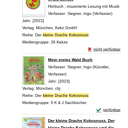
Hörbuch ; inszenierte Lesung mit Musik
Verfasser:
Siegner, Ingo (Verfasser)
Suche n
Jahr:
[2022]
Verlag:
München, Kekz GmbH
Reihe:
Der
kleine
Drache
Kokosnuss
Mediengruppe:
26 Kekze
Exemplar-Details vo
nicht verfügbar
Zum Download von exte
Mein erstes Wald Buch
Verfasser:
Siegner, Ingo (Künstler,
Verfasser)
Suche nach diesem Verfasser
Jahr:
[2023]
Verlag:
München, cbj
Reihe:
Der
kleine
Drache
Kokosnuss
Mediengruppe:
5 K & J Sachbücher
Exemplar-Detail
verfügbar
Zum Download von 
Der kleine Drache Kokosnuss. Der
kleine Drache Kokosnuss und die