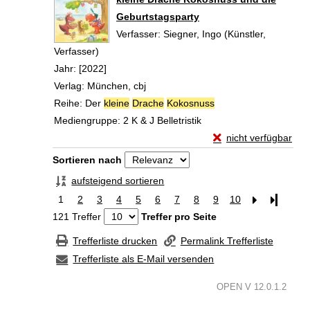
Geburtstagsparty
Verfasser:
Siegner, Ingo (Künstler,
Verfasser)
Suche nach diesem Verfasser
Jahr:
[2022]
Verlag:
München, cbj
Reihe:
Der
kleine
Drache
Kokosnuss
Mediengruppe:
2 K & J Belletristik
Exemplar-Details vo
nicht verfügbar
Zum Download von exte
Zu den Suchfiltern springen
Sortieren nach
aufsteigend sortieren
1
2
3
4
5
6
7
8
9
10
Letzte Se
121 Treffer
Treffer pro Seite
Trefferliste drucken
Permalink Trefferliste
Trefferliste als E-Mail versenden
OPEN V 12.0.1.2