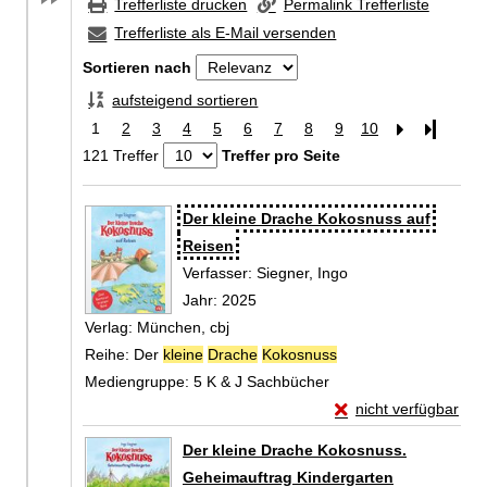
Trefferliste drucken
Permalink Trefferliste
Trefferliste als E-Mail versenden
Sortieren nach
aufsteigend sortieren
1
2
3
4
5
6
7
8
9
10
Letzte Se
121 Treffer
Treffer pro Seite
Zu den Suchfiltern springen
Suchergebnis
Der kleine Drache Kokosnuss auf
Reisen
Verfasser:
Siegner, Ingo
Suche nach diesem 
Jahr:
2025
Verlag:
München, cbj
Reihe:
Der
kleine
Drache
Kokosnuss
Mediengruppe:
5 K & J Sachbücher
Exemplar-Details vo
nicht verfügbar
Zum Download von exte
Der kleine Drache Kokosnuss.
Geheimauftrag Kindergarten