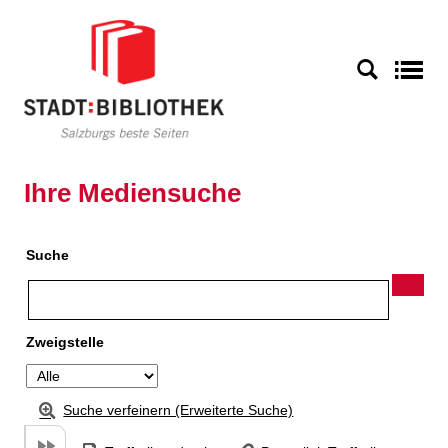
Zu den Suchfiltern springen
Zur Trefferliste springen
S
Ihre Mediensuche
Suche
Zweigstelle
Suche verfeinern (Erweiterte Suche)