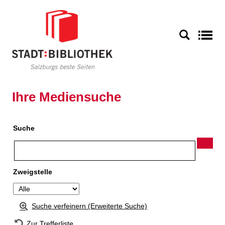
Zur Detailanzeige springen
S
Ihre Mediensuche
Suche
Zweigstelle
Suche verfeinern (Erweiterte Suche)
Zur Trefferliste