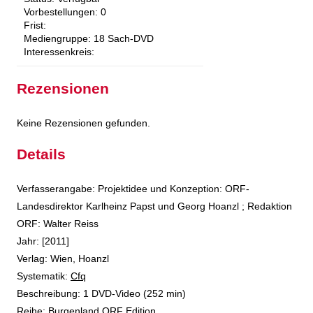
Vorbestellungen:
0
Frist:
Mediengruppe:
18 Sach-DVD
Interessenkreis:
Rezensionen
Keine Rezensionen gefunden.
Details
Suche nach diesem Verfasser
Verfasserangabe:
Projektidee und Konzeption: ORF-
Landesdirektor Karlheinz Papst und Georg Hoanzl ; Redaktion
ORF: Walter Reiss
Jahr:
[2011]
Verlag:
Wien, Hoanzl
opens in new tab
Diesen Link in neuem Tab öffnen
Systematik:
Suche nach dieser Systematik
Cfq
Suche nach diesem Interessenskreis
Beschreibung:
1 DVD-Video (252 min)
Reihe:
Burgenland ORF Edition