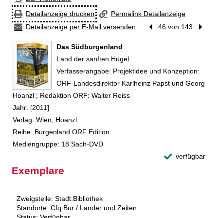
Detailanzeige drucken
Permalink Detailanzeige
Detailanzeige per E-Mail versenden
Vorheriger Treffer
46 von 143
Nächst
Das Südburgenland
Land der sanften Hügel
Suche nach diesem Verfasser
Verfasserangabe:
Projektidee und Konzeption:
ORF-Landesdirektor Karlheinz Papst und Georg
Hoanzl ; Redaktion ORF: Walter Reiss
Jahr:
[2011]
Verlag:
Wien, Hoanzl
Reihe:
Burgenland ORF Edition
Mediengruppe:
18 Sach-DVD
verfügbar
Exemplare
Zweigstelle:
Stadt:Bibliothek
Standorte:
Cfq Bur / Länder und Zeiten
Status:
Verfügbar