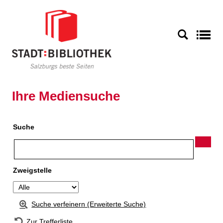
Zur Detailanzeige springen
S
Ihre Mediensuche
Suche
Zweigstelle
Suche verfeinern (Erweiterte Suche)
Zur Trefferliste