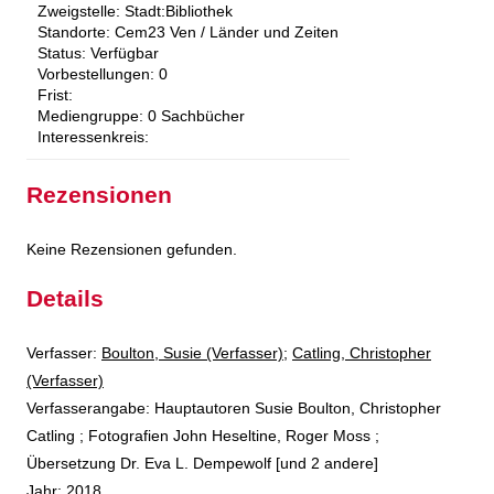
Zweigstelle:
Stadt:Bibliothek
Standorte:
Cem23 Ven / Länder und Zeiten
Status:
Verfügbar
Vorbestellungen:
0
Frist:
Mediengruppe:
0 Sachbücher
Interessenkreis:
Rezensionen
Keine Rezensionen gefunden.
Details
Verfasser:
Suche nach diesem Verfasser
Boulton, Susie (Verfasser)
;
Catling, Christopher
(Verfasser)
Verfasserangabe:
Hauptautoren Susie Boulton, Christopher
Catling ; Fotografien John Heseltine, Roger Moss ;
Übersetzung Dr. Eva L. Dempewolf [und 2 andere]
Jahr:
2018