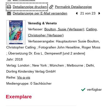
Detailanzeige drucken
Permalink Detailanzeige
Detailanzeige per E-Mail versenden
Vorheriger Treffer
21 von 23
Nächst
Venedig & Veneto
Verfasser:
Suche nach diesem Verfasser
Boulton, Susie (Verfasser)
;
Catling,
Christopher (Verfasser)
Verfasserangabe:
Hauptautoren Susie Boulton,
Christopher Catling ; Fotografien John Heseltine, Roger Moss
; Übersetzung Dr. Eva L. Dempewolf [und 2 andere]
Jahr:
2018
Verlag:
London ; New York ; München ; Melbourne ; Delhi,
Dorling Kindersley Verlag GmbH
Reihe:
Vis-a-vis
Mediengruppe:
0 Sachbücher
verfügbar
Exemplare