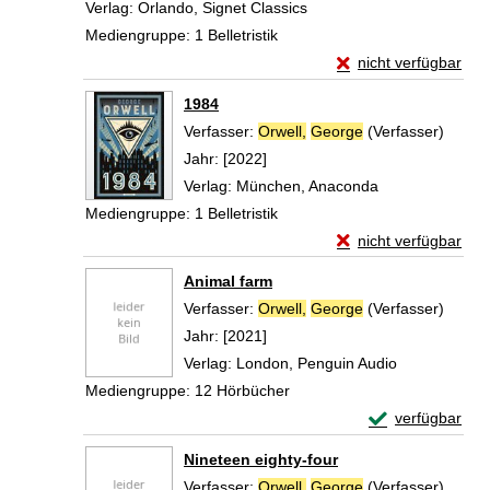
Verlag:
Orlando, Signet Classics
Mediengruppe:
1 Belletristik
Exemplar-Details vo
nicht verfügbar
Zum Download von exte
1984
Verfasser:
Orwell,
George
(Verfasser)
Suche 
Jahr:
[2022]
Verlag:
München, Anaconda
Mediengruppe:
1 Belletristik
Exemplar-Details vo
nicht verfügbar
Zum Download von exte
Animal farm
Verfasser:
Orwell,
George
(Verfasser)
Suche 
Jahr:
[2021]
Verlag:
London, Penguin Audio
Mediengruppe:
12 Hörbücher
Exemplar-Detail
verfügbar
Zum Download von 
Nineteen eighty-four
Verfasser:
Orwell,
George
(Verfasser)
Suche 