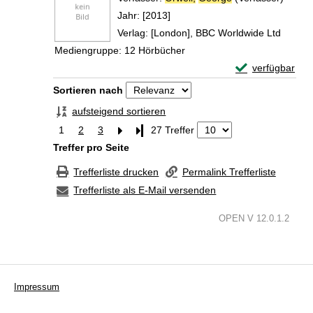
Jahr:
[2013]
Verlag:
[London], BBC Worldwide Ltd
Mediengruppe:
12 Hörbücher
Exemplar-Detail
verfügbar
Zum Download von 
Zu den Suchfiltern springen
Sortieren nach
aufsteigend sortieren
1
2
3
Letzte Seite
27 Treffer
Treffer pro Seite
Trefferliste drucken
Permalink Trefferliste
Trefferliste als E-Mail versenden
OPEN V 12.0.1.2
Impressum