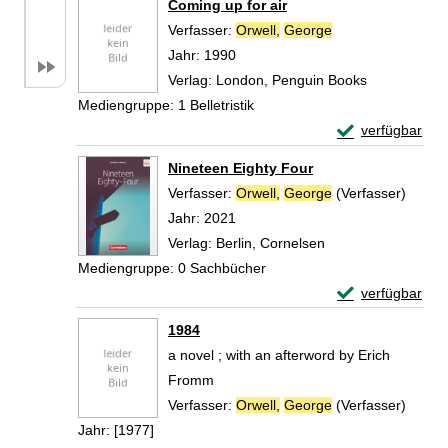
Coming up for air
Verfasser:
Orwell,
George
Suche nach diese
Jahr:
1990
Verlag:
London, Penguin Books
Mediengruppe:
1 Belletristik
Exemplar-Detail
verfügbar
Zum Download von 
Nineteen Eighty Four
Verfasser:
Orwell,
George
(Verfasser)
Suche 
Jahr:
2021
Verlag:
Berlin, Cornelsen
Mediengruppe:
0 Sachbücher
Exemplar-Detail
verfügbar
Zum Download von 
1984
a novel ; with an afterword by Erich
Fromm
Verfasser:
Orwell,
George
(Verfasser)
Suche 
Jahr:
[1977]