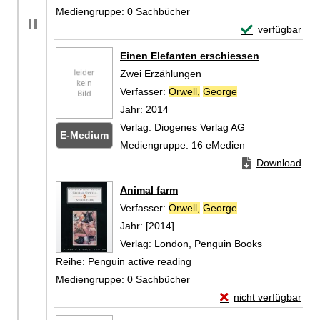
Mediengruppe:
0 Sachbücher
Exemplar-Detail
verfügbar
Zum Download von 
Einen Elefanten erschiessen
Zwei Erzählungen
Verfasser:
Orwell,
George
Suche nach diese
Jahr:
2014
Verlag:
Diogenes Verlag AG
E-Medium
Mediengruppe:
16 eMedien
Zum Download von
Download
Zum
Animal farm
Verfasser:
Orwell,
George
Suche nach diese
Jahr:
[2014]
Verlag:
London, Penguin Books
Reihe:
Penguin active reading
Mediengruppe:
0 Sachbücher
Exemplar-Details vo
nicht verfügbar
Zum Download von exte