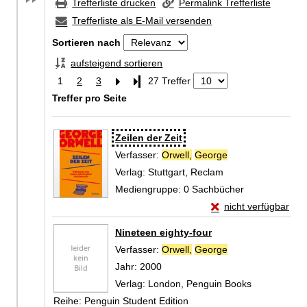
Trefferliste drucken
Permalink Trefferliste
Trefferliste als E-Mail versenden
Sortieren nach
aufsteigend sortieren
1
2
3
Letzte Seite
27 Treffer
Treffer pro Seite
Zu den Suchfiltern springen
Suchergebnis
Zeilen der Zeit
Verfasser:
Orwell,
George
Suche nach diese
Verlag:
Stuttgart, Reclam
Mediengruppe:
0 Sachbücher
Exemplar-Details von
nicht verfügbar
Zum Download von exte
Nineteen eighty-four
Verfasser:
Orwell,
George
Suche nach diese
Jahr:
2000
Verlag:
London, Penguin Books
Reihe:
Penguin Student Edition