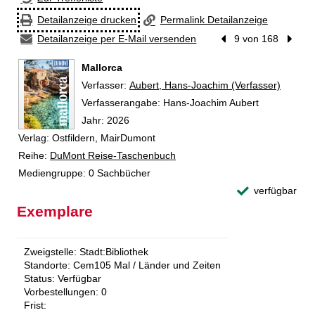
Detailanzeige drucken
Permalink Detailanzeige
Detailanzeige per E-Mail versenden
Vorheriger Treffer
9 von 168
Nächst
Mallorca
Verfasser:
Suche nach diesem Verfasser
Aubert, Hans-Joachim (Verfasser)
Verfasserangabe:
Hans-Joachim Aubert
Jahr:
2026
Verlag:
Ostfildern, MairDumont
Reihe:
DuMont Reise-Taschenbuch
Mediengruppe:
0 Sachbücher
verfügbar
Exemplare
Zweigstelle:
Stadt:Bibliothek
Standorte:
Cem105 Mal / Länder und Zeiten
Status:
Verfügbar
Vorbestellungen:
0
Frist: