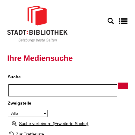
Zur Detailanzeige springen
S
Ihre Mediensuche
Suche
Zweigstelle
Suche verfeinern (Erweiterte Suche)
Zur Trefferliste