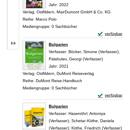
Jahr:
2022
Verlag:
Ostfildern, MairDumont GmbH & Co. KG
Reihe:
Marco Polo
Mediengruppe:
0 Sachbücher
Exemplar-Detail
verfügbar
Zum Download von 
Bulgarien
Verfasser:
Böcker, Simone (Verfasser)
;
Palahutev, Georgi (Verfasser)
Suche nach di
Jahr:
2021
Verlag:
Ostfildern, DuMont Reiseverlag
Reihe:
DuMont Reise-Handbuch
Mediengruppe:
0 Sachbücher
Exemplar-Detail
verfügbar
Zum Download von 
Bulgarien
Verfasser:
Hasenöhrl, Antoniya
(Verfasser)
;
Schetar-Köthe, Daniela
(Verfasser)
;
Köthe, Friedrich (Verfasser)
Suc