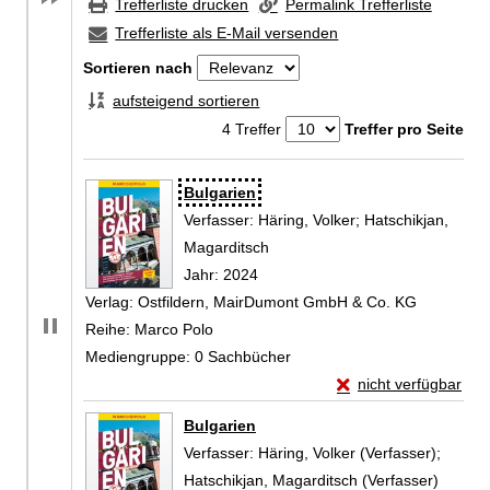
Trefferliste drucken
Permalink Trefferliste
Trefferliste als E-Mail versenden
Sortieren nach
aufsteigend sortieren
4 Treffer
Treffer pro Seite
Zu den Suchfiltern springen
Suchergebnis
Bulgarien
Verfasser:
Häring, Volker
;
Hatschikjan,
Magarditsch
Suche nach diesem Verfasser
Jahr:
2024
Verlag:
Ostfildern, MairDumont GmbH & Co. KG
Reihe:
Marco Polo
Mediengruppe:
0 Sachbücher
Exemplar-Details vo
nicht verfügbar
Zum Download von exte
Bulgarien
Verfasser:
Häring, Volker (Verfasser)
;
Hatschikjan, Magarditsch (Verfasser)
Suche 