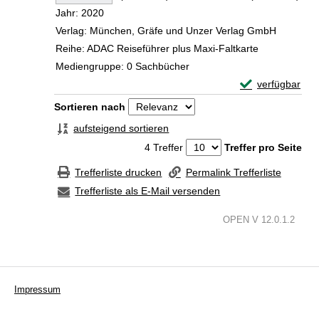
Jahr:
2020
Verlag:
München, Gräfe und Unzer Verlag GmbH
Reihe:
ADAC Reiseführer plus Maxi-Faltkarte
Mediengruppe:
0 Sachbücher
Exemplar-Detail
verfügbar
Zum Download von 
Zu den Suchfiltern springen
Sortieren nach
aufsteigend sortieren
4 Treffer
Treffer pro Seite
Trefferliste drucken
Permalink Trefferliste
Trefferliste als E-Mail versenden
OPEN V 12.0.1.2
Impressum