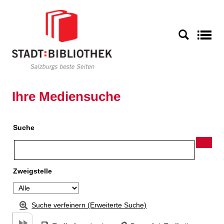
Zu den Suchfiltern springen
Zur Trefferliste springen
S
Ihre Mediensuche
Suche
Zweigstelle
Suche verfeinern (Erweiterte Suche)