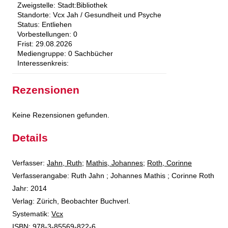
Zweigstelle:
Stadt:Bibliothek
Standorte:
Vcx Jah / Gesundheit und Psyche
Status:
Entliehen
Vorbestellungen:
0
Frist:
29.08.2026
Mediengruppe:
0 Sachbücher
Interessenkreis:
Rezensionen
Keine Rezensionen gefunden.
Details
Verfasser:
Suche nach diesem Verfasser
Jahn, Ruth
;
Mathis, Johannes
;
Roth, Corinne
Verfasserangabe:
Ruth Jahn ; Johannes Mathis ; Corinne Roth
Jahr:
2014
Verlag:
Zürich, Beobachter Buchverl.
opens in new tab
Diesen Link in neuem Tab öffnen
Systematik:
Suche nach dieser Systematik
Vcx
Suche nach diesem Interessenskreis
ISBN:
978-3-85569-822-6