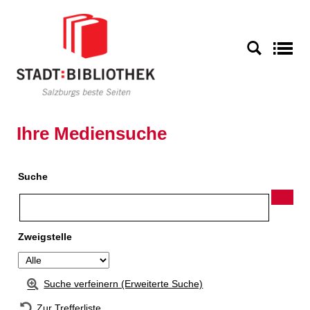
Zur Detailanzeige springen
S
Ihre Mediensuche
Suche
Zweigstelle
Suche verfeinern (Erweiterte Suche)
Zur Trefferliste