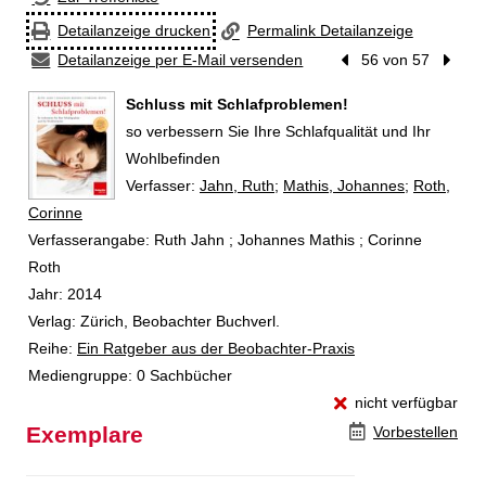
Detailanzeige drucken
Permalink Detailanzeige
Detailanzeige per E-Mail versenden
Vorheriger Treffer
56 von 57
Nächst
Schluss mit Schlafproblemen!
so verbessern Sie Ihre Schlafqualität und Ihr
Wohlbefinden
Verfasser:
Suche nach diesem Verfasser
Jahn, Ruth
;
Mathis, Johannes
;
Roth,
Corinne
Verfasserangabe:
Ruth Jahn ; Johannes Mathis ; Corinne
Roth
Jahr:
2014
Verlag:
Zürich, Beobachter Buchverl.
Reihe:
Ein Ratgeber aus der Beobachter-Praxis
Mediengruppe:
0 Sachbücher
nicht verfügbar
Exemplare
Vorbestellen