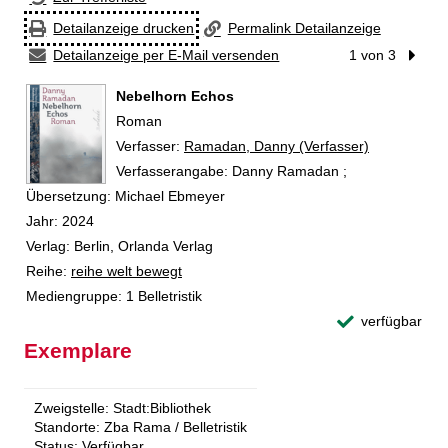
Detailanzeige drucken
Permalink Detailanzeige
Detailanzeige per E-Mail versenden
1 von 3
Nächst
Nebelhorn Echos
Roman
Verfasser:
Suche nach diesem Verfasser
Ramadan, Danny (Verfasser)
Verfasserangabe:
Danny Ramadan ;
Übersetzung: Michael Ebmeyer
Jahr:
2024
Verlag:
Berlin, Orlanda Verlag
Reihe:
reihe welt bewegt
Mediengruppe:
1 Belletristik
verfügbar
Exemplare
Zweigstelle:
Stadt:Bibliothek
Standorte:
Zba Rama / Belletristik
Status:
Verfügbar