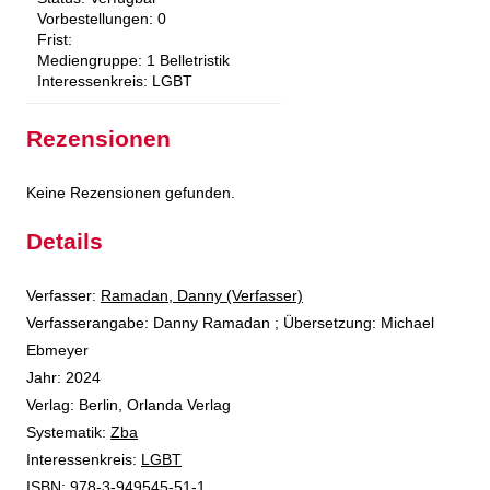
Vorbestellungen:
0
Frist:
Mediengruppe:
1 Belletristik
Interessenkreis:
LGBT
Rezensionen
Keine Rezensionen gefunden.
Details
Verfasser:
Suche nach diesem Verfasser
Ramadan, Danny (Verfasser)
Verfasserangabe:
Danny Ramadan ; Übersetzung: Michael
Ebmeyer
Jahr:
2024
Verlag:
Berlin, Orlanda Verlag
opens in new tab
Diesen Link in neuem Tab öffnen
Systematik:
Suche nach dieser Systematik
Zba
Interessenkreis:
Suche nach diesem Interessenskreis
LGBT
ISBN:
978-3-949545-51-1