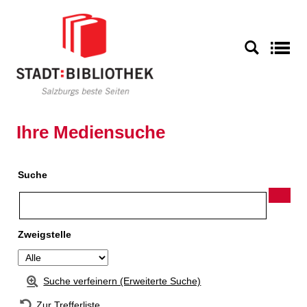
Zur Detailanzeige springen
S
Ihre Mediensuche
Suche
Zweigstelle
Suche verfeinern (Erweiterte Suche)
Zur Trefferliste