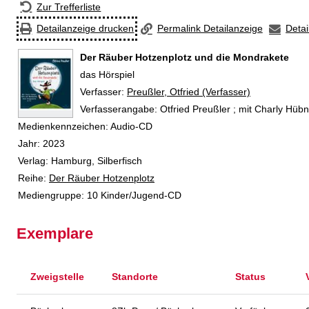
Zur Trefferliste
Detailanzeige drucken
Permalink Detailanzeige
Detai
Der Räuber Hotzenplotz und die Mondrakete
das Hörspiel
Verfasser:
Suche nach diesem Verfasser
Preußler, Otfried (Verfasser)
Verfasserangabe:
Otfried Preußler ; mit Charly Hübn
Medienkennzeichen:
Audio-CD
Jahr:
2023
Verlag:
Hamburg, Silberfisch
Reihe:
Der Räuber Hotzenplotz
Mediengruppe:
10 Kinder/Jugend-CD
Exemplare
Zweigstelle
Standorte
Status