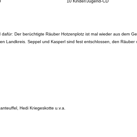
0
10 Kinder/Jugend-CD
d dafür: Der berüchtigte Räuber Hotzenplotz ist mal wieder aus dem G
zen Landkreis. Seppel und Kasperl sind fest entschlossen, den Räuber
anteuffel, Hedi Kriegeskotte u.v.a.