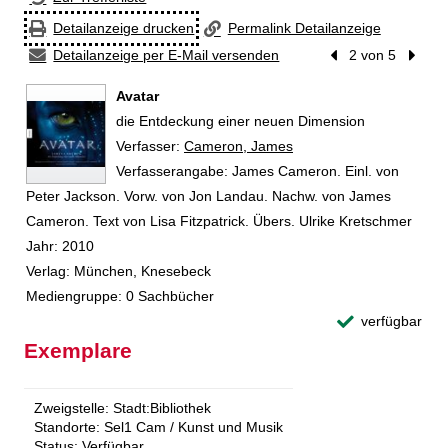
Detailanzeige drucken
Permalink Detailanzeige
Detailanzeige per E-Mail versenden
Vorheriger Treffer
2 von 5
Nächst
Avatar
die Entdeckung einer neuen Dimension
Verfasser:
Suche nach diesem Verfasser
Cameron, James
Verfasserangabe:
James Cameron. Einl. von
Peter Jackson. Vorw. von Jon Landau. Nachw. von James
Cameron. Text von Lisa Fitzpatrick. Übers. Ulrike Kretschmer
Jahr:
2010
Verlag:
München, Knesebeck
Mediengruppe:
0 Sachbücher
verfügbar
Exemplare
Zweigstelle:
Stadt:Bibliothek
Standorte:
Sel1 Cam / Kunst und Musik
Status:
Verfügbar