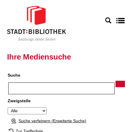
Zur Detailanzeige springen
S
Ihre Mediensuche
Suche
Zweigstelle
Suche verfeinern (Erweiterte Suche)
Zur Trefferliste