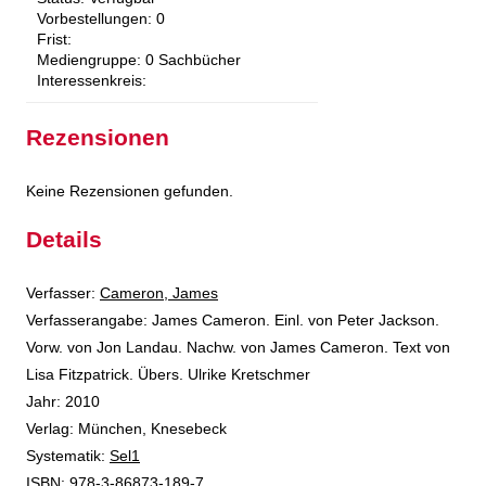
Vorbestellungen:
0
Frist:
Mediengruppe:
0 Sachbücher
Interessenkreis:
Rezensionen
Keine Rezensionen gefunden.
Details
Verfasser:
Suche nach diesem Verfasser
Cameron, James
Verfasserangabe:
James Cameron. Einl. von Peter Jackson.
Vorw. von Jon Landau. Nachw. von James Cameron. Text von
Lisa Fitzpatrick. Übers. Ulrike Kretschmer
Jahr:
2010
Verlag:
München, Knesebeck
opens in new tab
Diesen Link in neuem Tab öffnen
Systematik:
Suche nach dieser Systematik
Sel1
Suche nach diesem Interessenskreis
ISBN:
978-3-86873-189-7