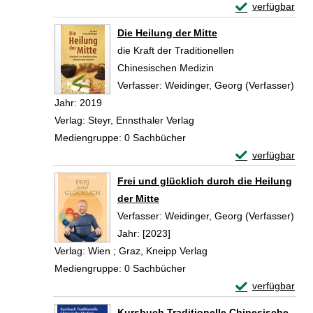
Exemplar-Detail
verfügbar
Zum Download von 
Die Heilung der Mitte
die Kraft der Traditionellen
Chinesischen Medizin
Verfasser:
Weidinger, Georg (Verfasser)
Suc
Jahr:
2019
Verlag:
Steyr, Ennsthaler Verlag
Mediengruppe:
0 Sachbücher
Exemplar-Detail
verfügbar
Zum Download von 
Frei und glücklich durch die Heilung
der Mitte
Verfasser:
Weidinger, Georg (Verfasser)
Suc
Jahr:
[2023]
Verlag:
Wien ; Graz, Kneipp Verlag
Mediengruppe:
0 Sachbücher
Exemplar-Details
verfügbar
Zum Download von 
Kursbuch Traditionelle Chinesische