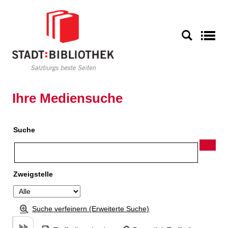
Zu den Suchfiltern springen
Zur Trefferliste springen
S
Ihre Mediensuche
Suche
Zweigstelle
Suche verfeinern (Erweiterte Suche)