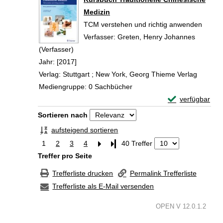
Medizin
TCM verstehen und richtig anwenden
Verfasser:
Greten, Henry Johannes
(Verfasser)
Suche nach diesem Verfasser
Jahr:
[2017]
Verlag:
Stuttgart ; New York, Georg Thieme Verlag
Mediengruppe:
0 Sachbücher
Exemplar-Detail
verfügbar
Zum Download von 
Zu den Suchfiltern springen
Sortieren nach
aufsteigend sortieren
1
2
3
4
Letzte Seite
40 Treffer
Treffer pro Seite
Trefferliste drucken
Permalink Trefferliste
Trefferliste als E-Mail versenden
OPEN V 12.0.1.2