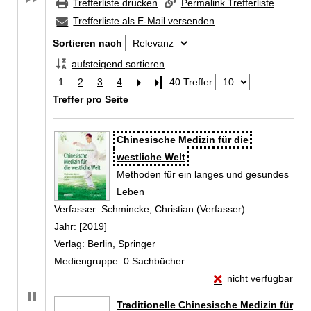
Trefferliste drucken
Permalink Trefferliste
Trefferliste als E-Mail versenden
Sortieren nach
aufsteigend sortieren
1
2
3
4
Letzte Seite
40 Treffer
Treffer pro Seite
Zu den Suchfiltern springen
Suchergebnis
Chinesische Medizin für die
westliche Welt
Methoden für ein langes und gesundes
Leben
Verfasser:
Schmincke, Christian (Verfasser)
Suche nach di
Jahr:
[2019]
Verlag:
Berlin, Springer
Mediengruppe:
0 Sachbücher
Exemplar-Details von
nicht verfügbar
Zum Download von exte
Traditionelle Chinesische Medizin für