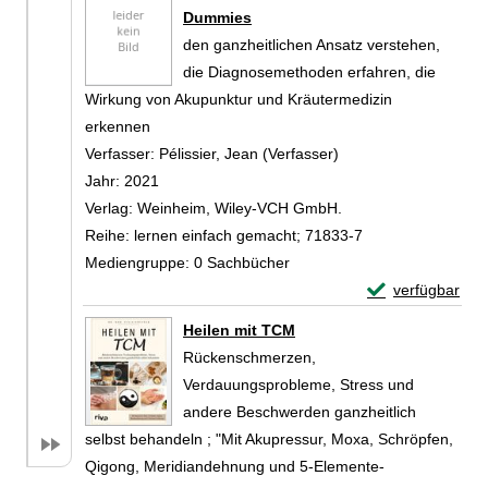
Dummies
den ganzheitlichen Ansatz verstehen,
die Diagnosemethoden erfahren, die
Wirkung von Akupunktur und Kräutermedizin
erkennen
Verfasser:
Pélissier, Jean (Verfasser)
Suche nach diesem V
Jahr:
2021
Verlag:
Weinheim, Wiley-VCH GmbH.
Reihe:
lernen einfach gemacht; 71833-7
Mediengruppe:
0 Sachbücher
Exemplar-Detail
verfügbar
Zum Download von 
Heilen mit TCM
Rückenschmerzen,
Verdauungsprobleme, Stress und
andere Beschwerden ganzheitlich
selbst behandeln ; "Mit Akupressur, Moxa, Schröpfen,
Qigong, Meridiandehnung und 5-Elemente-