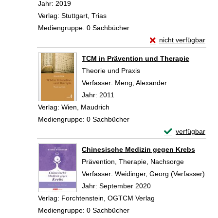
Jahr:
2019
Verlag:
Stuttgart, Trias
Mediengruppe:
0 Sachbücher
Exemplar-Details vo
nicht verfügbar
Zum Download von exte
TCM in Prävention und Therapie
Theorie und Praxis
Verfasser:
Meng, Alexander
Suche nach dies
Jahr:
2011
Verlag:
Wien, Maudrich
Mediengruppe:
0 Sachbücher
Exemplar-Detail
verfügbar
Zum Download von 
Chinesische Medizin gegen Krebs
Prävention, Therapie, Nachsorge
Verfasser:
Weidinger, Georg (Verfasser)
Suc
Jahr:
September 2020
Verlag:
Forchtenstein, OGTCM Verlag
Mediengruppe:
0 Sachbücher