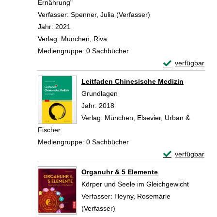
Ernährung"
Verfasser:
Spenner, Julia (Verfasser)
Suche nach diesem V
Jahr:
2021
Verlag:
München, Riva
Mediengruppe:
0 Sachbücher
Exemplar-Detail
verfügbar
Zum Download von 
Leitfaden Chinesische Medizin
Grundlagen
Suche nach diesem Verfasser
Jahr:
2018
Verlag:
München, Elsevier, Urban &
Fischer
Mediengruppe:
0 Sachbücher
Exemplar-Detail
verfügbar
Zum Download von 
Organuhr & 5 Elemente
Körper und Seele im Gleichgewicht
Verfasser:
Heyny, Rosemarie
(Verfasser)
Suche nach diesem Verfasser