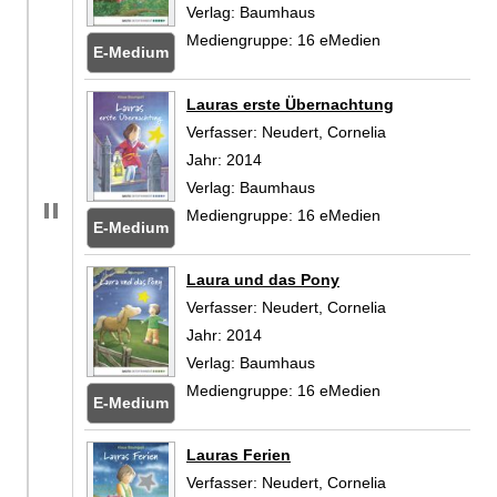
Verlag:
Baumhaus
Mediengruppe:
16 eMedien
E-Medium
Zum
Lauras erste Übernachtung
Verfasser:
Neudert, Cornelia
Suche nach die
Jahr:
2014
Verlag:
Baumhaus
Mediengruppe:
16 eMedien
E-Medium
Zum
Laura und das Pony
Verfasser:
Neudert, Cornelia
Suche nach die
Jahr:
2014
Verlag:
Baumhaus
Mediengruppe:
16 eMedien
E-Medium
Zum
Lauras Ferien
Verfasser:
Neudert, Cornelia
Suche nach die