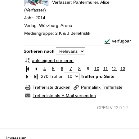
Verfasser:
Pantermüller, Alice
(Verfasser)
Suche nach diesem Verfasser
Jahr:
2014
Verlag:
Würzburg, Arena
Mediengruppe:
2 K & J Belletristik
Exemplar-Detail
verfügbar
Zum Download von 
Zu den Suchfiltern springen
Sortieren nach
aufsteigend sortieren
4
5
6
7
8
9
10
11
12
13
Letzte Seite
270 Treffer
Treffer pro Seite
Trefferliste drucken
Permalink Trefferliste
Trefferliste als E-Mail versenden
OPEN V 12.0.1.2
Impressum