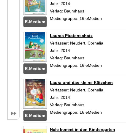
Jahr:
2014
Verlag:
Baumhaus
Mediengruppe:
16 eMedien
E-Medium
Zum
Lauras Piratenschatz
Verfasser:
Neudert, Cornelia
Suche nach die
Jahr:
2014
Verlag:
Baumhaus
Mediengruppe:
16 eMedien
E-Medium
Zum
Laura und das kleine Kätzchen
Verfasser:
Neudert, Cornelia
Suche nach die
Jahr:
2014
Verlag:
Baumhaus
Mediengruppe:
16 eMedien
E-Medium
Zum
Nele kommt in den Kindergarten