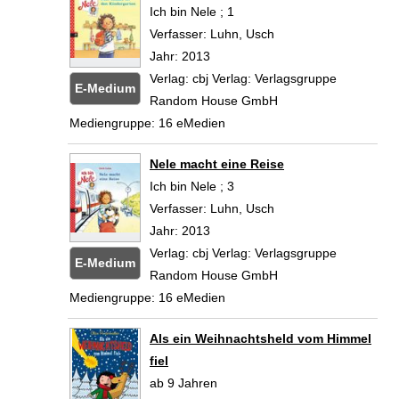
Ich bin Nele ; 1
Verfasser:
Luhn, Usch
Suche nach diesem Ve
Jahr:
2013
Verlag:
cbj Verlag: Verlagsgruppe
E-Medium
Random House GmbH
Mediengruppe:
16 eMedien
Zum
Nele macht eine Reise
Ich bin Nele ; 3
Verfasser:
Luhn, Usch
Suche nach diesem Ve
Jahr:
2013
Verlag:
cbj Verlag: Verlagsgruppe
E-Medium
Random House GmbH
Mediengruppe:
16 eMedien
Zum
Als ein Weihnachtsheld vom Himmel
fiel
ab 9 Jahren