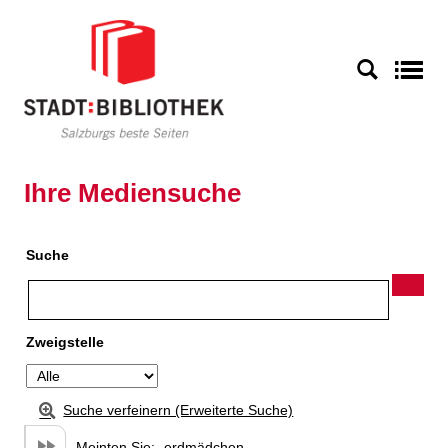
Zu den Suchfiltern springen
Zur Trefferliste springen
S
Ihre Mediensuche
Suche
Zweigstelle
Suche verfeinern (Erweiterte Suche)
Meinten Sie:
erdmädchen