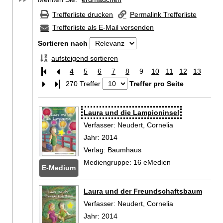
Trefferliste drucken
Permalink Trefferliste
Trefferliste als E-Mail versenden
Sortieren nach
aufsteigend sortieren
4
5
6
7
8
9
10
11
12
13
Letzte Seite
270 Treffer
Treffer pro Seite
Zu den Suchfiltern springen
Suchergebnis
Laura und die Lampioninsel
Verfasser:
Neudert, Cornelia
Suche nach die
Jahr:
2014
Verlag:
Baumhaus
Mediengruppe:
16 eMedien
E-Medium
Zum
Laura und der Freundschaftsbaum
Verfasser:
Neudert, Cornelia
Suche nach die
Jahr:
2014