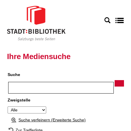
Zur Detailanzeige springen
S
Ihre Mediensuche
Suche
Zweigstelle
Suche verfeinern (Erweiterte Suche)
Zur Trefferliste