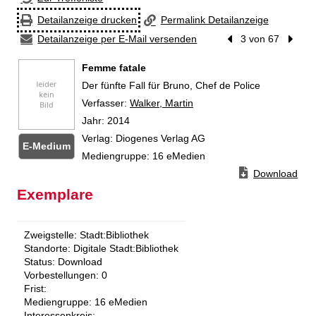
Detailanzeige drucken
Permalink Detailanzeige
Detailanzeige per E-Mail versenden
Vorheriger Treffer
3 von 67
Nächst
Femme fatale
Der fünfte Fall für Bruno, Chef de Police
Verfasser:
Suche nach diesem Verfasser
Walker, Martin
Jahr:
2014
Verlag:
Diogenes Verlag AG
E-Medium
Mediengruppe:
16 eMedien
Zum Download v
Download
Exemplare
Zweigstelle:
Stadt:Bibliothek
Standorte:
Digitale Stadt:Bibliothek
Status:
Download
Vorbestellungen:
0
Frist:
Mediengruppe:
16 eMedien
Interessenkreis: