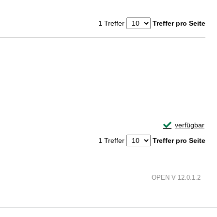
1 Treffer
Treffer pro Seite
Exemplar-Detai
verfügbar
Zum Download von 
1 Treffer
Treffer pro Seite
OPEN V 12.0.1.2