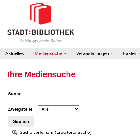
Zu den Suchfiltern springen
Zur Trefferliste springen
Aktuelles
Mediensuche
Veranstaltungen
Fakten
Ihre Mediensuche
Suche
Zweigstelle
Suche verfeinern (Erweiterte Suche)