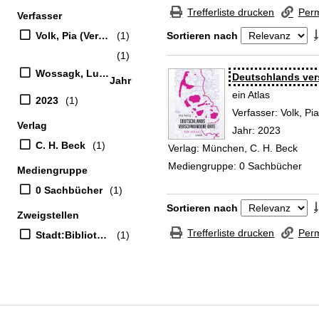
Zur Trefferliste springen
Trefferliste drucken
Perm
Verfasser
Suchfilter
Volk, Pia (Verfasser)
(1)
Sortieren nach
(1)
Zu den Suchfiltern springen
Wossagk, Lukas (Illustrator)
Suchergebnis
Deutschlands ve
Jahr
ein Atlas
2023
(1)
Verfasser:
Volk, Pi
Verlag
Jahr:
2023
C. H. Beck
(1)
Verlag:
München, C. H. Beck
Mediengruppe:
0 Sachbücher
Mediengruppe
0 Sachbücher
(1)
Zu den Suchfiltern springen
Sortieren nach
Zweigstellen
Trefferliste drucken
Perm
Stadt:Bibliothek
(1)