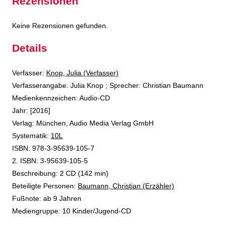
Rezensionen
Keine Rezensionen gefunden.
Details
Verfasser:
Suche nach diesem Verfasser
Knop, Julia (Verfasser)
Verfasserangabe:
Julia Knop ; Sprecher: Christian Baumann
Medienkennzeichen:
Audio-CD
Jahr:
[2016]
Verlag:
München, Audio Media Verlag GmbH
opens in new tab
Diesen Link in neuem Tab öffnen
Systematik:
Suche nach dieser Systematik
10L
Suche nach diesem Interessenskreis
ISBN:
978-3-95639-105-7
2. ISBN:
3-95639-105-5
Beschreibung:
2 CD (142 min)
Beteiligte Personen:
Suche nach dieser Beteiligten Person
Baumann, Christian (Erzähler)
Fußnote:
ab 9 Jahren
Mediengruppe:
10 Kinder/Jugend-CD