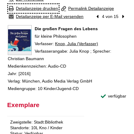
Detailanzeige drucken
Permalink Detailanzeige
Detailanzeige per E-Mail versenden
Vorheriger Treffer
4 von 15
Nächst
Die großen Fragen des Lebens
für kleine Philosophen
Verfasser:
Suche nach diesem Verfasser
Knop, Julia (Verfasser)
Verfasserangabe:
Julia Knop ; Sprecher:
Christian Baumann
Medienkennzeichen:
Audio-CD
Jahr:
[2016]
Verlag:
München, Audio Media Verlag GmbH
Mediengruppe:
10 Kinder/Jugend-CD
verfügbar
Exemplare
Zweigstelle:
Stadt:Bibliothek
Standorte:
10L Kno / Kinder
Status:
Verfügbar