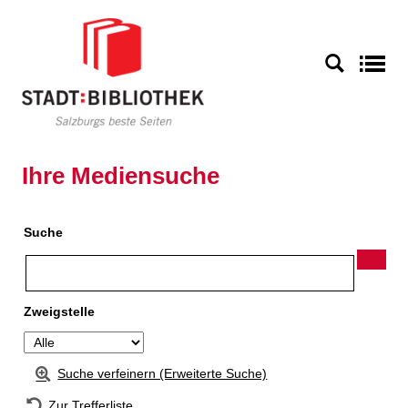
Zur Detailanzeige springen
S
Ihre Mediensuche
Suche
Zweigstelle
Suche verfeinern (Erweiterte Suche)
Zur Trefferliste