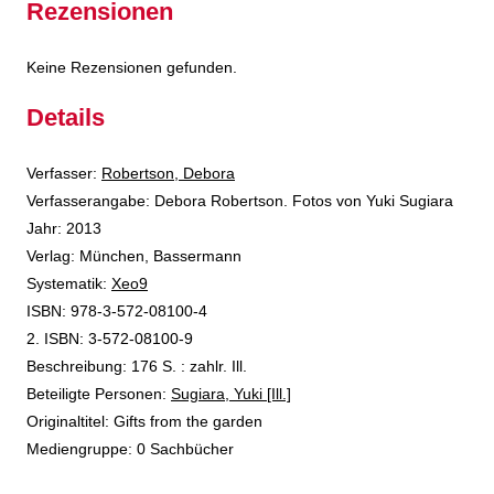
Rezensionen
Keine Rezensionen gefunden.
Details
Verfasser:
Suche nach diesem Verfasser
Robertson, Debora
Verfasserangabe:
Debora Robertson. Fotos von Yuki Sugiara
Jahr:
2013
Verlag:
München, Bassermann
opens in new tab
Diesen Link in neuem Tab öffnen
Systematik:
Suche nach dieser Systematik
Xeo9
Suche nach diesem Interessenskreis
ISBN:
978-3-572-08100-4
2. ISBN:
3-572-08100-9
Beschreibung:
176 S. : zahlr. Ill.
Beteiligte Personen:
Suche nach dieser Beteiligten Person
Sugiara, Yuki [Ill.]
Originaltitel:
Gifts from the garden
Mediengruppe:
0 Sachbücher