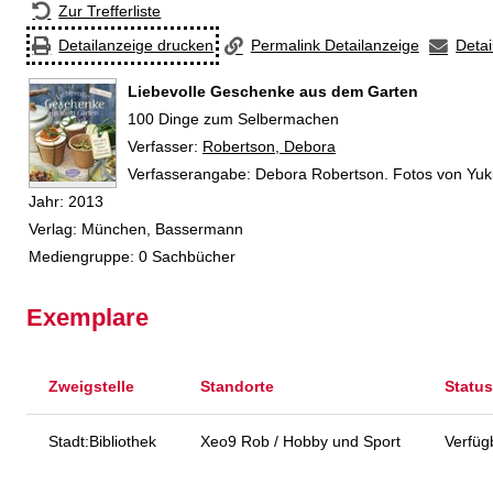
Zur Trefferliste
Detailanzeige drucken
Permalink Detailanzeige
Detai
Liebevolle Geschenke aus dem Garten
100 Dinge zum Selbermachen
Verfasser:
Suche nach diesem Verfasser
Robertson, Debora
Verfasserangabe:
Debora Robertson. Fotos von Yuk
Jahr:
2013
Verlag:
München, Bassermann
Mediengruppe:
0 Sachbücher
Exemplare
Zweigstelle
Standorte
Status
Stadt:Bibliothek
Xeo9 Rob / Hobby und Sport
Verfüg