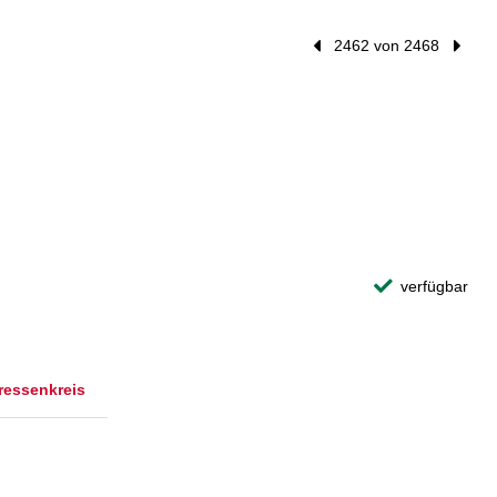
Vorheriger Treffer
2462 von 2468
Nächst
verfügbar
ressenkreis