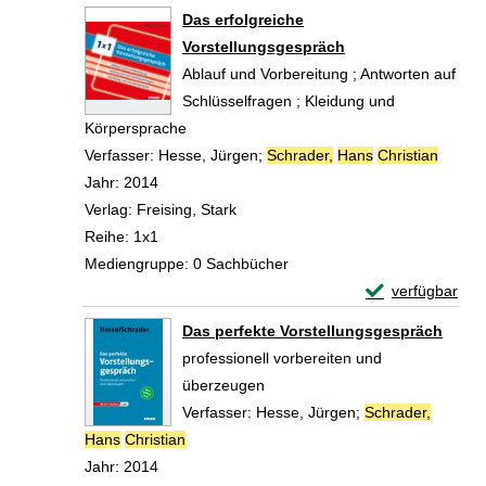
Zum Download von 
Das erfolgreiche
Vorstellungsgespräch
Ablauf und Vorbereitung ; Antworten auf
Schlüsselfragen ; Kleidung und
Körpersprache
Verfasser:
Hesse, Jürgen
;
Schrader,
Hans
Christian
Suche 
Jahr:
2014
Verlag:
Freising, Stark
Reihe:
1x1
Mediengruppe:
0 Sachbücher
Exemplar-Detail
verfügbar
Zum Download von 
Das perfekte Vorstellungsgespräch
professionell vorbereiten und
überzeugen
Verfasser:
Hesse, Jürgen
;
Schrader,
Hans
Christian
Suche nach diesem Verfasser
Jahr:
2014