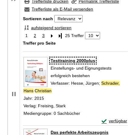
Trefferliste drucken
Permalink Trefferliste
Trefferliste als E-Mail versenden
Sortieren nach
aufsteigend sortieren
1
2
3
Letzte Seite
25 Treffer
Treffer pro Seite
Zu den Suchfiltern springen
Suchergebnis
Testtraining 2000plus
Einstellungs- und Eignungstests
erfolgreich bestehen
Verfasser:
Hesse, Jürgen
;
Schrader,
Hans
Christian
Suche nach diesem Verfasser
Jahr:
2015
Verlag:
Freising, Stark
Mediengruppe:
0 Sachbücher
Exemplar-Detail
verfügbar
Zum Download von 
Das perfekte Arbeitszeugnis