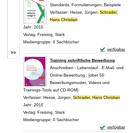
Standards, Formulierungen, Beispiele
Verfasser:
Hesse, Jürgen
;
Schrader,
Hans
Christian
Suche nach diesem Verfasse
Jahr:
2015
Verlag:
Freising, Stark
Mediengruppe:
0 Sachbücher
Exemplar-Detail
verfügbar
Zum Download von 
Training schriftliche Bewerbung
Anschreiben - Lebenslauf - E-Mail- und
Online-Bewerbung ; [über 50
Bewerbungsmuster, Videos und
Trainings-Tools auf CD-ROM]
Verfasser:
Hesse, Jürgen
;
Schrader,
Hans
Christian
Suche 
Jahr:
2015
Verlag:
Freising, Stark
Mediengruppe:
0 Sachbücher
Exemplar-Detail
verfügbar