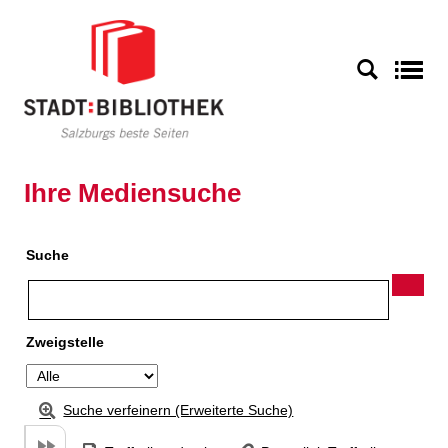
Zu den Suchfiltern springen
Zur Trefferliste springen
S
Ihre Mediensuche
Suche
Zweigstelle
Suche verfeinern (Erweiterte Suche)