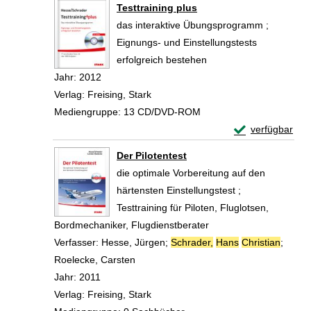
Zum Download von 
Testtraining plus
das interaktive Übungsprogramm ;
Eignungs- und Einstellungstests
erfolgreich bestehen
Suche nach diesem Verfasser
Jahr:
2012
Verlag:
Freising, Stark
Mediengruppe:
13 CD/DVD-ROM
Exemplar-Details
verfügbar
Zum Download von 
Der Pilotentest
die optimale Vorbereitung auf den
härtensten Einstellungstest ;
Testtraining für Piloten, Fluglotsen,
Bordmechaniker, Flugdienstberater
Verfasser:
Hesse, Jürgen
;
Schrader,
Hans
Christian
;
Roelecke, Carsten
Suche nach diesem Verfasser
Jahr:
2011
Verlag:
Freising, Stark