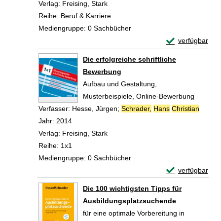
Verlag:
Freising, Stark
Reihe:
Beruf & Karriere
Mediengruppe:
0 Sachbücher
Exemplar-Detail
verfügbar
Zum Download von 
Die erfolgreiche schriftliche
Bewerbung
Aufbau und Gestaltung,
Musterbeispiele, Online-Bewerbung
Verfasser:
Hesse, Jürgen
;
Schrader,
Hans
Christian
Suche 
Jahr:
2014
Verlag:
Freising, Stark
Reihe:
1x1
Mediengruppe:
0 Sachbücher
Exemplar-Details
verfügbar
Zum Download von 
Die 100 wichtigsten Tipps für
Ausbildungsplatzsuchende
für eine optimale Vorbereitung in