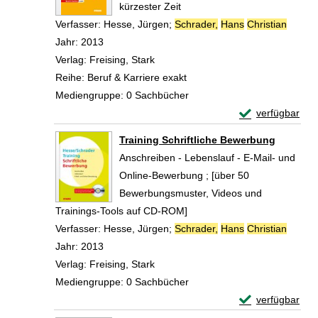
kürzester Zeit
Verfasser:
Hesse, Jürgen
;
Schrader,
Hans
Christian
Suche 
Jahr:
2013
Verlag:
Freising, Stark
Reihe:
Beruf & Karriere exakt
Mediengruppe:
0 Sachbücher
Exemplar-Detail
verfügbar
Zum Download von 
Training Schriftliche Bewerbung
Anschreiben - Lebenslauf - E-Mail- und
Online-Bewerbung ; [über 50
Bewerbungsmuster, Videos und
Trainings-Tools auf CD-ROM]
Verfasser:
Hesse, Jürgen
;
Schrader,
Hans
Christian
Suche 
Jahr:
2013
Verlag:
Freising, Stark
Mediengruppe:
0 Sachbücher
Exemplar-Detail
verfügbar