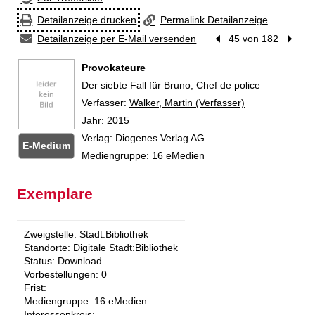
Detailanzeige drucken
Permalink Detailanzeige
Detailanzeige per E-Mail versenden
Vorheriger Treffer
45 von 182
Nächst
Provokateure
Der siebte Fall für Bruno, Chef de police
Verfasser:
Suche nach diesem Verfasser
Walker, Martin (Verfasser)
Jahr:
2015
Verlag:
Diogenes Verlag AG
E-Medium
Mediengruppe:
16 eMedien
Zum
Exemplare
Zweigstelle:
Stadt:Bibliothek
Standorte:
Digitale Stadt:Bibliothek
Status:
Download
Vorbestellungen:
0
Frist:
Mediengruppe:
16 eMedien
Interessenkreis: