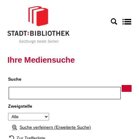
Zur Detailanzeige springen
S
Ihre Mediensuche
Suche
Zweigstelle
Suche verfeinern (Erweiterte Suche)
Zur Trefferliste