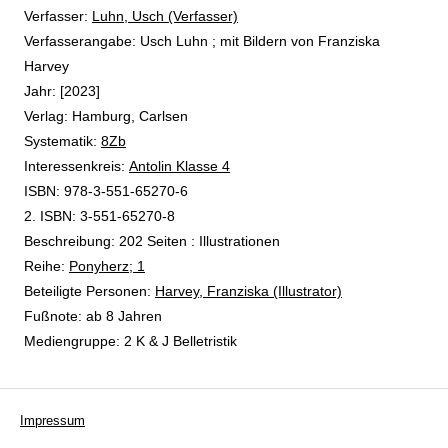
Verfasser:
Suche nach diesem Verfasser
Luhn, Usch (Verfasser)
Verfasserangabe:
Usch Luhn ; mit Bildern von Franziska
Harvey
Jahr:
[2023]
Verlag:
Hamburg, Carlsen
opens in new tab
Diesen Link in neuem Tab öffnen
Systematik:
Suche nach dieser Systematik
8Zb
Interessenkreis:
Suche nach diesem Interessenskreis
Antolin Klasse 4
ISBN:
978-3-551-65270-6
2. ISBN:
3-551-65270-8
Beschreibung:
202 Seiten : Illustrationen
Reihe:
Ponyherz; 1
Beteiligte Personen:
Suche nach dieser Beteiligten Person
Harvey, Franziska (Illustrator)
Fußnote:
ab 8 Jahren
Mediengruppe:
2 K & J Belletristik
Impressum