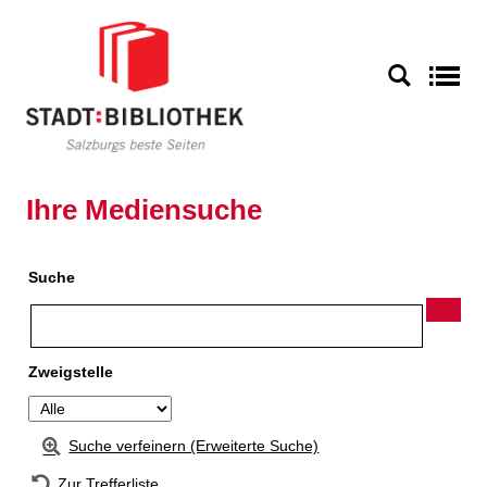
Zur Detailanzeige springen
S
Ihre Mediensuche
Suche
Zweigstelle
Suche verfeinern (Erweiterte Suche)
Zur Trefferliste