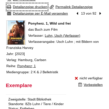
Detailanzeige drucken
Permalink Detailanzeige
Detailanzeige per E-Mail versenden
Vorheriger Treffer
13 von 92
Nächst
Ponyherz. 1, Wild und frei
das Buch zum Film
Verfasser:
Suche nach diesem Verfasser
Luhn, Usch (Verfasser)
Verfasserangabe:
Usch Luhn ; mit Bildern von
Franziska Harvey
Jahr:
[2023]
Verlag:
Hamburg, Carlsen
Reihe:
Ponyherz; 1
Mediengruppe:
2 K & J Belletristik
nicht verfügbar
Exemplare
Vorbestellen
Zweigstelle:
Stadt:Bibliothek
Standorte:
8Zb Luhn / Tiere / Kinder
Status:
Entliehen