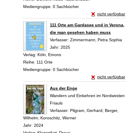
Mediengruppe:
0 Sachbücher
Exemplar-Details vo
nicht verfügbar
Zum Download von exte
111 Orte am Gardasee und in Verona,
die man gesehen haben muss
Verfasser:
Zimmermann, Petra Sophia
Suche
Jahr:
2025
Verlag:
Köln, Emons
Reihe:
111 Orte
Mediengruppe:
0 Sachbücher
Exemplar-Details vo
nicht verfügbar
Zum Download von exte
Aus der Enge
Wandern und Einkehren im Nordwesten
Friauls
Verfasser:
Pilgram, Gerhard
;
Berger,
Wilhelm
;
Koroschitz, Werner
Suche nach diesem Verfasser
Jahr:
2024
Verlag:
Klagenfurt, Drava