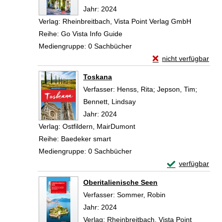
Jahr:
2024
Verlag:
Rheinbreitbach, Vista Point Verlag GmbH
Reihe:
Go Vista Info Guide
Mediengruppe:
0 Sachbücher
Exemplar-Details vo
nicht verfügbar
Zum Download von exte
Toskana
Verfasser:
Henss, Rita
;
Jepson, Tim
;
Bennett, Lindsay
Suche nach diesem Verfas
Jahr:
2024
Verlag:
Ostfildern, MairDumont
Reihe:
Baedeker smart
Mediengruppe:
0 Sachbücher
Exemplar-Detail
verfügbar
Zum Download von 
Oberitalienische Seen
Verfasser:
Sommer, Robin
Suche nach diese
Jahr:
2024
Verlag:
Rheinbreitbach, Vista Point