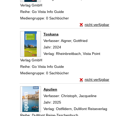
Verlag GmbH
Reihe:
Go Vista Info Guide
Mediengruppe:
0 Sachbücher
Exemplar-Details vo
nicht verfügbar
Zum Download von exte
Toskana
Verfasser:
Aigner, Gottfried
Suche nach dies
Jahr:
2024
Verlag:
Rheinbreitbach, Vista Point
Verlag GmbH
Reihe:
Go Vista Info Guide
Mediengruppe:
0 Sachbücher
Exemplar-Details vo
nicht verfügbar
Zum Download von exte
Apulien
Verfasser:
Christoph, Jacqueline
Suche nach
Jahr:
2025
Verlag:
Ostfildern, DuMont Reiseverlag
Reihe:
DuMont Reise-Taschenbuch