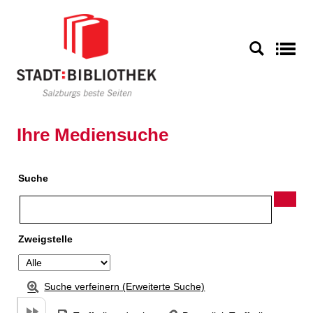
Zu den Suchfiltern springen
Zur Trefferliste springen
S
Ihre Mediensuche
Suche
Zweigstelle
Suche verfeinern (Erweiterte Suche)