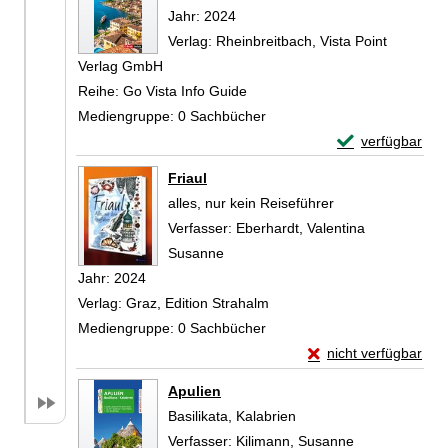
Jahr:
2024
Verlag:
Rheinbreitbach, Vista Point
Verlag GmbH
Reihe:
Go Vista Info Guide
Mediengruppe:
0 Sachbücher
Exemplar-Detai
verfügbar
Zum Download von 
Friaul
alles, nur kein Reiseführer
Verfasser:
Eberhardt, Valentina
Susanne
Suche nach diesem Verfasser
Jahr:
2024
Verlag:
Graz, Edition Strahalm
Mediengruppe:
0 Sachbücher
Exemplar-Details von
nicht verfügbar
Zum Download von exte
Apulien
Basilikata, Kalabrien
Verfasser:
Kilimann, Susanne
Suche nach di