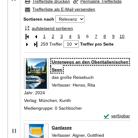
Trefferliste drucken
Permalink Trefferliste
Trefferliste als E-Mail versenden
Sortieren nach
aufsteigend sortieren
1
2
3
4
5
6
7
8
9
10
Letzte Seite
259 Treffer
Treffer pro Seite
Zu den Suchfiltern springen
Suchergebnis
Unterwegs an den Oberitalienischen
Seen
das große Reisebuch
Verfasser:
Henss, Rita
Suche nach diesem V
Jahr:
2024
Verlag:
München, Kunth
Mediengruppe:
0 Sachbücher
Exemplar-Detail
verfügbar
Zum Download von 
Gardasee
Verfasser:
Aigner, Gottfried
Suche nach dies